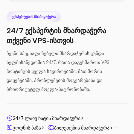
ზღვის ფაილი
ᲔᲥᲡᲞᲔᲠᲢᲔᲑᲘᲡ ᲛᲮᲐᲠᲓᲐᲭᲔᲠᲐ
24/7 ექსპერტის მხარდაჭერა
თქვენი VPS-ისთვის
ჩვენი სპეციალიზებული მხარდაჭერის გუნდი
ფოტოპრიზმა
ხელმისაწვდომია 24/7, რათა დაგეხმაროთ VPS
ჰოსტინგის ყველა საჭიროებაში, მათ შორის
დაყენებაში, პრობლემების მოგვარებასა და
პრიორიტეტულ მოვლა-პატრონობაში.
ჯიცი
24/7 ლაივ ჩატის მხარდაჭერა
ცოდნის ბაზა
ბილეთების მხარდაჭერა