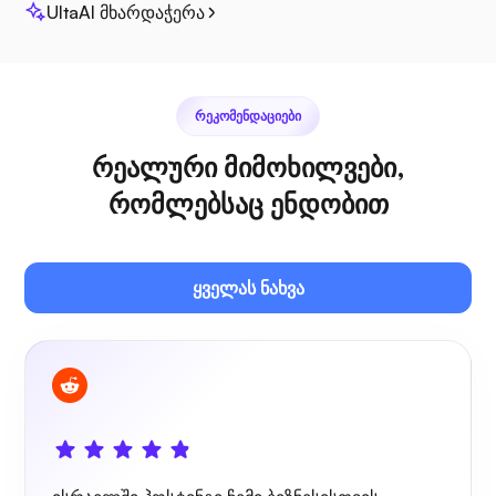
UltaAI მხარდაჭერა
პლექსი
ᲠᲔᲙᲝᲛᲔᲜᲓᲐᲪᲘᲔᲑᲘ
რეალური მიმოხილვები,
საკუთარი ტრანსლაცია
რომლებსაც ენდობით
ყველას ნახვა
მავთულის დაცვა
რენტგენი