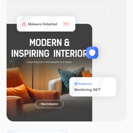
OpenVPN
WooCommerce
ლარაველი
პტეროდაქტილი