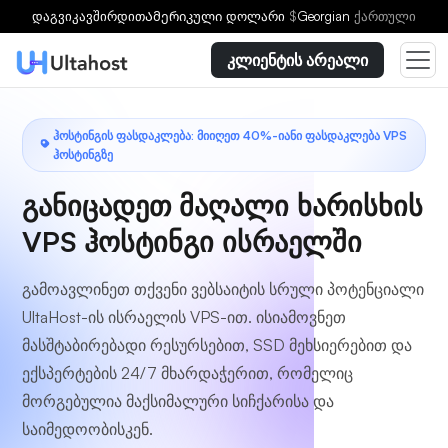
აირჩიეთ გეგმა
დაგვიკავშირდით
Ამერიკული დოლარი
$
Georgian
ქართული
კლიენტის არეალი
ᲰᲝᲡᲢᲘᲜᲒᲘᲡ ᲤᲐᲡᲓᲐᲙᲚᲔᲑᲐ: ᲛᲘᲘᲦᲔᲗ 40%-ᲘᲐᲜᲘ ᲤᲐᲡᲓᲐᲙᲚᲔᲑᲐ VPS
ᲰᲝᲡᲢᲘᲜᲒᲖᲔ
განიცადეთ მაღალი ხარისხის
VPS ჰოსტინგი ისრაელში
გამოავლინეთ თქვენი ვებსაიტის სრული პოტენციალი
UltaHost-ის ისრაელის VPS-ით. ისიამოვნეთ
მასშტაბირებადი რესურსებით, SSD მეხსიერებით და
ექსპერტების 24/7 მხარდაჭერით, რომელიც
მორგებულია მაქსიმალური სიჩქარისა და
საიმედოობისკენ.