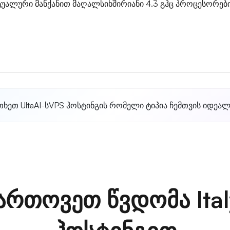
უალური მანქანით მაღალსიხშირიანი 4.3 გჰც პროცესორები
თხეთ UltaAI-ს
VPS ჰოსტინგის რომელი ტიპია ჩემთვის იდეა
ართოვეთ წვდომა Ital