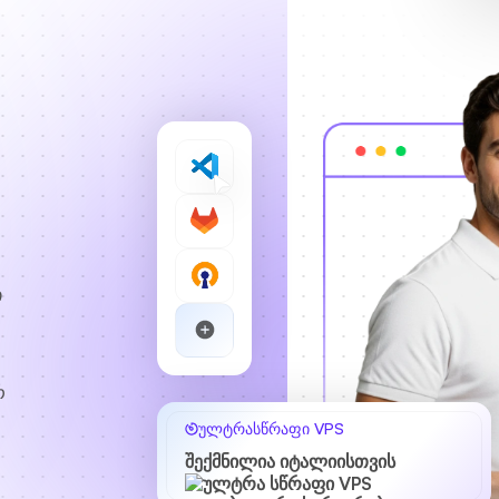
ი
რ
ულტრასწრაფი VPS
შექმნილია იტალიისთვის