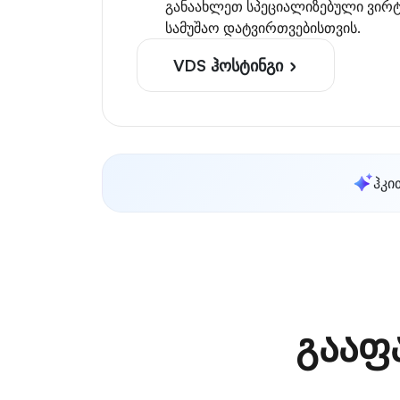
განაახლეთ სპეციალიზებული ვირტ
სამუშაო დატვირთვებისთვის.
VDS ჰოსტინგი
ჰკი
გააფ