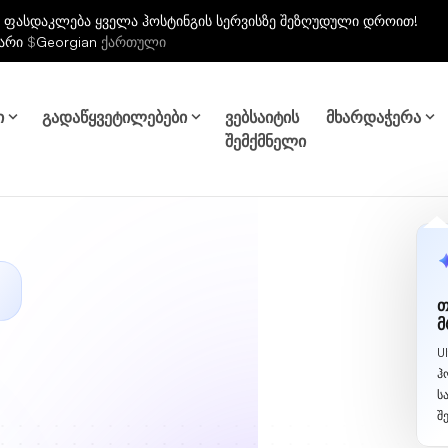
 ფასდაკლება ყველა ჰოსტინგის სერვისზე შეზღუდული დროით!
არი
$
Georgian
ქართული
ი
გადაწყვეტილებები
ვებსაიტის
მხარდაჭერა
შემქმნელი
თ
მ
U
ჰ
ს
შ