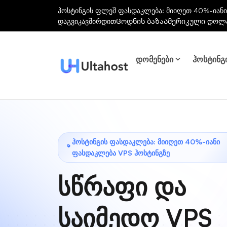
ჰოსტინგის ფლეშ ფასდაკლება: მიიღეთ 40%-იანი
დაგვიკავშირდით
Ცოდნის ბაზა
Ამერიკული დოლ
დომენები
ჰოსტინგ
ᲰᲝᲡᲢᲘᲜᲒᲘᲡ ᲤᲐᲡᲓᲐᲙᲚᲔᲑᲐ: ᲛᲘᲘᲦᲔᲗ 40%-ᲘᲐᲜᲘ
ᲤᲐᲡᲓᲐᲙᲚᲔᲑᲐ VPS ᲰᲝᲡᲢᲘᲜᲒᲖᲔ
სწრაფი და
საიმედო VPS