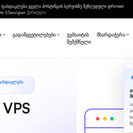
 ფასდაკლება ყველა ჰოსტინგის სერვისზე შეზღუდული დროით!
რი
$
Georgian
ქართული
ი
გადაწყვეტილებები
ვებსაიტის
მხარდაჭერა
შემქმნელი
ᲤᲐᲡᲓᲐᲙᲚᲔᲑᲐ
თ
მ
 VPS
U
ჰ
ს
შ