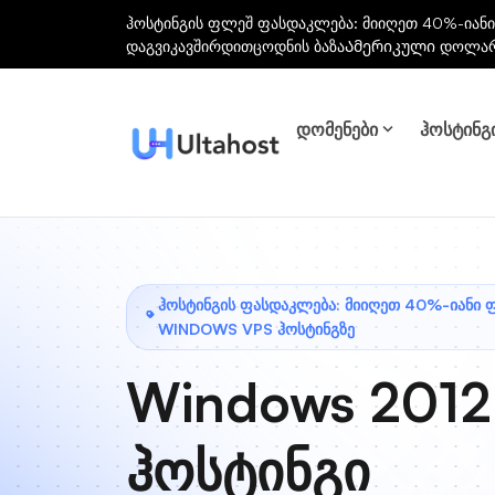
ჰოსტინგის ფლეშ ფასდაკლება: მიიღეთ 40%-იანი
დაგვიკავშირდით
ცოდნის ბაზა
Ამერიკული დოლა
დომენები
ჰოსტინგ
ᲰᲝᲡᲢᲘᲜᲒᲘᲡ ᲤᲐᲡᲓᲐᲙᲚᲔᲑᲐ: ᲛᲘᲘᲦᲔᲗ 40%-ᲘᲐᲜᲘ 
WINDOWS VPS ᲰᲝᲡᲢᲘᲜᲒᲖᲔ
Windows 2012
ჰოსტინგი