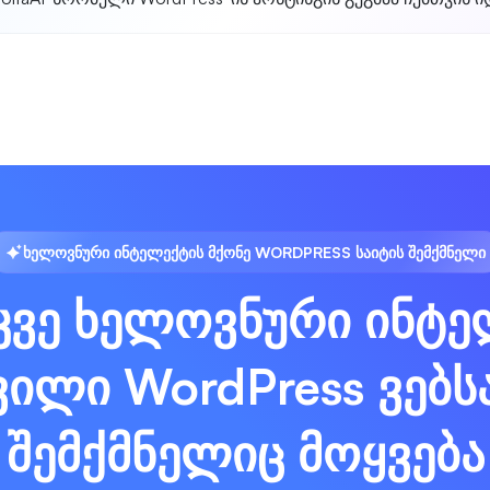
ᲮᲔᲚᲝᲕᲜᲣᲠᲘ ᲘᲜᲢᲔᲚᲔᲥᲢᲘᲡ ᲛᲥᲝᲜᲔ WORDPRESS ᲡᲐᲘᲢᲘᲡ ᲨᲔᲛᲥᲛᲜᲔᲚᲘ
კვე ხელოვნური ინტ
ილი WordPress ვებს
შემქმნელიც მოყვება