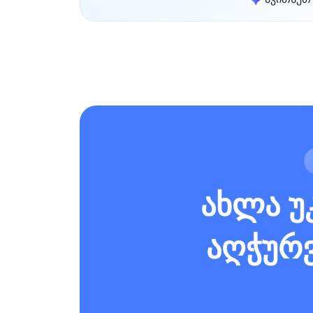
ახლა უ
აღჭურვ