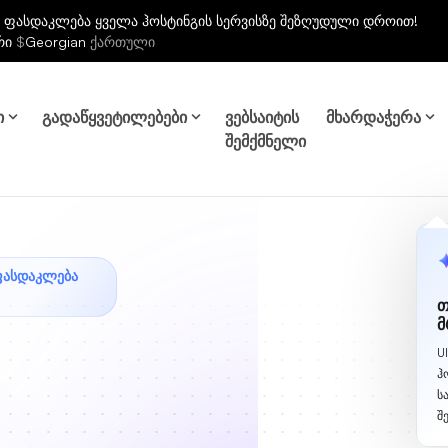
 ფასდაკლება ყველა ჰოსტინგის სერვისზე შეზღუდული დროით!
რი
$
Georgian
ქართული
ი
გადაწყვეტილებები
ვებსაიტის
მხარდაჭერა
შემქმნელი
ᲤᲐᲡᲓᲐᲙᲚᲔᲑᲐ
თ
მ
U
ჰ
ს
შ