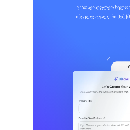
გაათავისუფლეთ ხელოვნუ
ინტელექტუალური შემქმნ