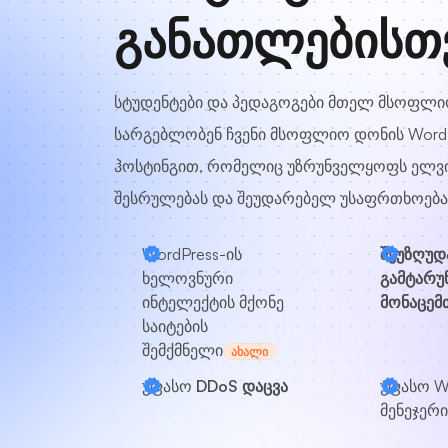
განათლებისთ
სტუდენტები და პედაგოგები მთელ მსოფლი
სარგებლობენ ჩვენი მსოფლიო დონის Word
ჰოსტინგით, რომელიც უზრუნველყოფს ელვ
შესრულებას და შეუდარებელ უსაფრთხოება
WordPress-ის
შეუზღუდ
ხელოვნური
გამტარუ
ინტელექტის მქონე
მონაცემთ
საიტების
შემქმნელი
ᲐᲮᲐᲚᲘ
უფასო
DDoS დაცვა
უფასო
W
მენეჯერი