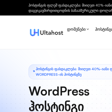
ჰოსტინგის ფლეშ ფასდაკლება: მიიღეთ 40%-იანი
დაგვიკავშირდით
ცოდნის ბაზა
Ამერიკული დოლა
დომენები
ჰოსტინგ
ᲰᲝᲡᲢᲘᲜᲒᲘᲡ ᲤᲐᲡᲓᲐᲙᲚᲔᲑᲐ: ᲛᲘᲘᲦᲔᲗ 40%-ᲘᲐᲜᲘ 
WORDPRESS-ᲘᲡ ᲰᲝᲡᲢᲘᲜᲒᲖᲔ
WordPress
ჰოსტინგი