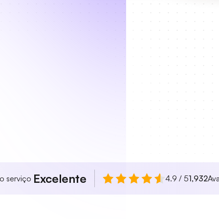
Excelente
so serviço
4.9 / 5
1,932
Ava