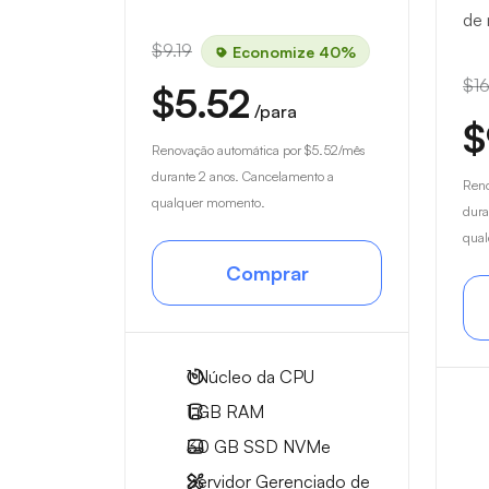
de 
$9.19
Economize 40%
$16
$5.52
/para
$
Renovação automática por
$5.52
/mês
durante 2 anos. Cancelamento a
Reno
qualquer momento.
dura
qua
Comprar
1
Núcleo da CPU
1 GB
RAM
30 GB
SSD NVMe
Servidor Gerenciado de