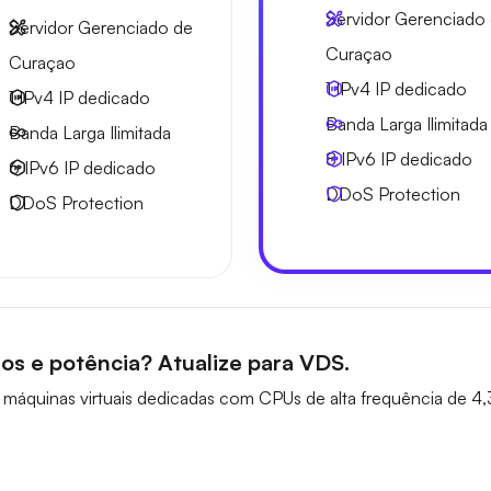
Servidor Gerenciado
Servidor Gerenciado de
Curaçao
Curaçao
1 IPv4
IP dedicado
1 IPv4
IP dedicado
Banda Larga
Ilimitada
Banda Larga
Ilimitada
8 IPv6
IP dedicado
6 IPv6
IP dedicado
DDoS Protection
DDoS Protection
os e potência? Atualize para VDS.
áquinas virtuais dedicadas com CPUs de alta frequência de 4,