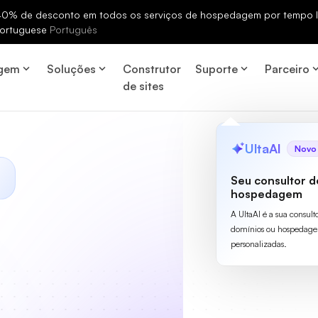
% de desconto em todos os serviços de hospedagem por tempo li
ortuguese
Português
gem
Soluções
Construtor
Suporte
Parceiro
de sites
UltaAI
Novo
Seu consultor d
hospedagem
A UltaAI é a sua consult
domínios ou hospedage
personalizadas.