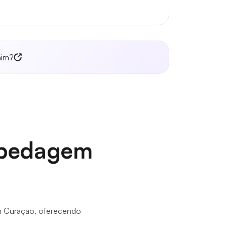
mim?
spedagem
em Curaçao, oferecendo