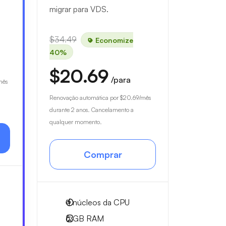
migrar para VDS.
$34.49
Economize
40%
$20.69
/para
mês
Renovação automática por
$20.69
/mês
durante 2 anos. Cancelamento a
qualquer momento.
Comprar
4
núcleos da CPU
6 GB
RAM