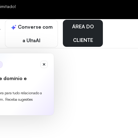
mitado!
ÁREA DO
Converse com
CLIENTE
a UltaAI
e domínio e
ora para tudo relacionado a
m. Receba sugestões