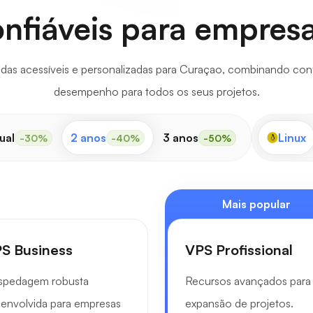
onfiáveis para empres
as acessíveis e personalizadas para Curaçao, combinando confia
desempenho para todos os seus projetos.
ual
2 anos
3 anos
Linux
-30%
-40%
-50%
Mais popular
S Business
VPS Profissional
spedagem robusta
Recursos avançados para
envolvida para empresas
expansão de projetos.