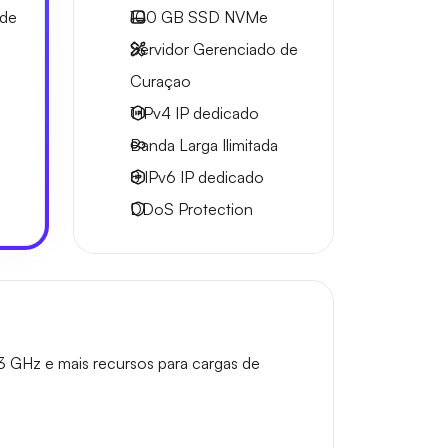
 de
100 GB
SSD NVMe
Servidor Gerenciado de
Curaçao
1 IPv4
IP dedicado
Banda Larga
Ilimitada
8 IPv6
IP dedicado
DDoS Protection
3 GHz e mais recursos para cargas de