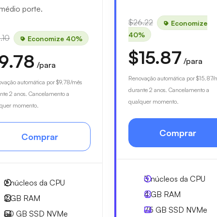
médio porte.
$26.22
Economize
40%
.10
Economize 40%
$15.87
9.78
/para
/para
Renovação automática por
$15.87
/
vação automática por
$9.78
/mês
durante 2 anos. Cancelamento a
nte 2 anos. Cancelamento a
qualquer momento.
lquer momento.
Comprar
Comprar
3
núcleos da CPU
2
núcleos da CPU
4 GB
RAM
2 GB
RAM
75 GB
SSD NVMe
50 GB
SSD NVMe