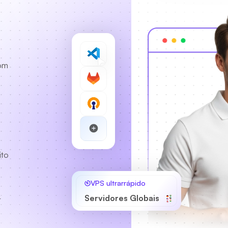
com
ito
VPS ultrarrápido
4
Servidores Globais