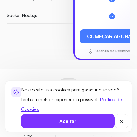
Socket Node.js
COMEÇAR AGORA
Garantia de Reembolso
GUIA
Nosso site usa cookies para garantir que você
Novo em hospedagem VPS Nova
tenha a melhor experiência possível.
Política de
York?
Cookies
Se você está escolhendo seu primeiro VPS em Nova York ou
Aceitar
gostaria de saber mais sobre os benefícios, nosso guia de