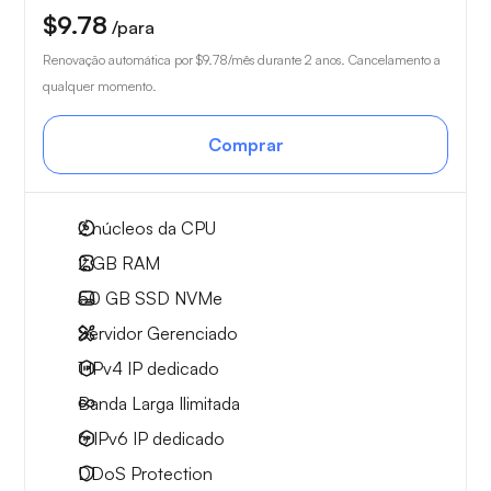
$9.78
/para
Renovação automática por
$9.78
/mês durante 2 anos. Cancelamento a
qualquer momento.
Comprar
2
núcleos da CPU
2 GB
RAM
50 GB
SSD NVMe
Servidor Gerenciado
1 IPv4
IP dedicado
Banda Larga
Ilimitada
6 IPv6
IP dedicado
DDoS Protection