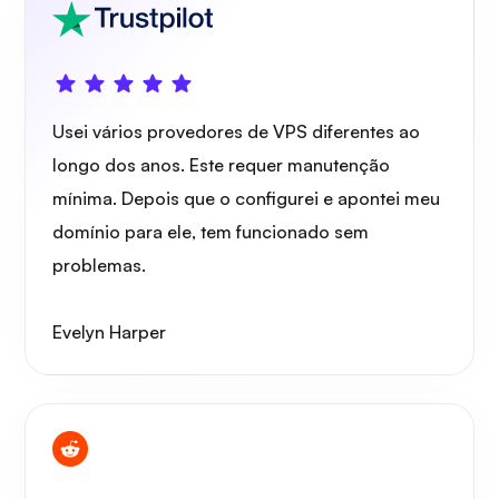
Guarda de arame
Usei vários provedores de VPS diferentes ao
longo dos anos. Este requer manutenção
Raio X
mínima. Depois que o configurei e apontei meu
domínio para ele, tem funcionado sem
problemas.
Maravilha
Evelyn Harper
Playtube