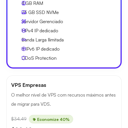
4 GB
RAM
75 GB
SSD NVMe
Servidor Gerenciado
1 IPv4
IP dedicado
Banda Larga
Ilimitada
8 IPv6
IP dedicado
DDoS Protection
VPS Empresas
O melhor nível de VPS com recursos máximos antes
de migrar para VDS.
$34.49
Economize 40%