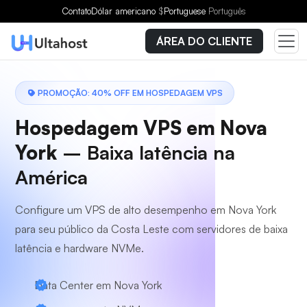
Escolha um plano
Contato
Dólar americano
$
Portuguese
Português
ÁREA DO CLIENTE
PROMOÇÃO: 40% OFF EM HOSPEDAGEM VPS
Hospedagem VPS em Nova
York
– Baixa latência na
América
Configure um VPS de alto desempenho em Nova York
para seu público da Costa Leste com servidores de baixa
latência e hardware NVMe.
Data Center em Nova York