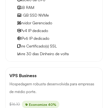
1 GB
RAM
30 GB
SSD NVMe
Servidor Gerenciado
1 IPv4
IP dedicado
4 IPv6
IP dedicado
Livre
Certificado(s) SSL
Livre
30 dias
Dinheiro de volta
VPS Business
Hospedagem robusta desenvolvida para empresas
de médio porte.
$16.10
Economize 40%