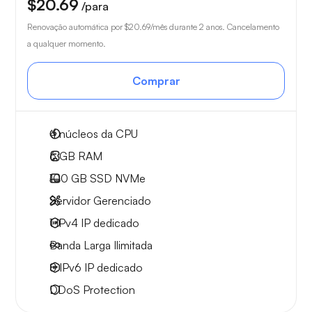
$20.69
/para
Renovação automática por
$20.69
/mês durante 2 anos. Cancelamento
a qualquer momento.
Comprar
4
núcleos da CPU
6 GB
RAM
100 GB
SSD NVMe
Servidor Gerenciado
1 IPv4
IP dedicado
Banda Larga
Ilimitada
8 IPv6
IP dedicado
DDoS Protection