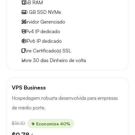
1 GB
RAM
30 GB
SSD NVMe
Servidor Gerenciado
1 IPv4
IP dedicado
4 IPv6
IP dedicado
Livre
Certificado(s) SSL
Livre
30 dias
Dinheiro de volta
VPS Business
Hospedagem robusta desenvolvida para empresas
de médio porte.
$16.10
Economize 40%
$9.78