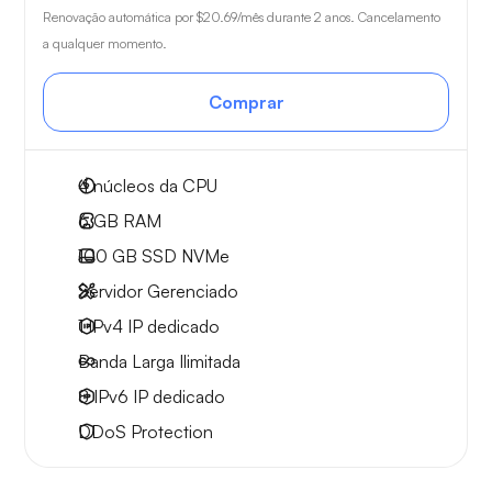
Renovação automática por
$20.69
/mês durante 2 anos. Cancelamento
a qualquer momento.
Comprar
4
núcleos da CPU
6 GB
RAM
100 GB
SSD NVMe
Servidor Gerenciado
1 IPv4
IP dedicado
Banda Larga
Ilimitada
8 IPv6
IP dedicado
DDoS Protection