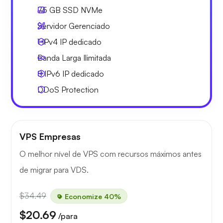
75 GB
SSD NVMe
Servidor Gerenciado
1 IPv4
IP dedicado
Banda Larga
Ilimitada
8 IPv6
IP dedicado
DDoS Protection
VPS Empresas
O melhor nível de VPS com recursos máximos antes
de migrar para VDS.
$34.49
Economize 40%
$20.69
/para