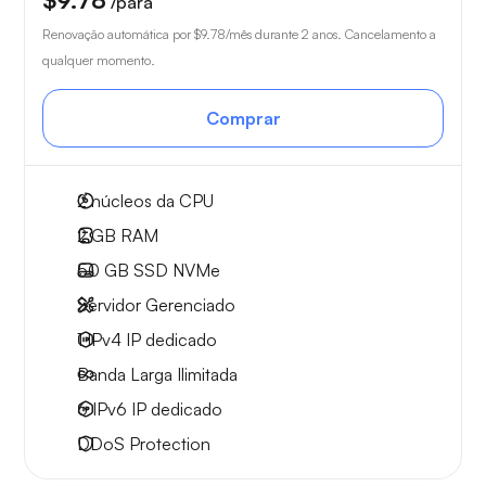
/para
Renovação automática por
$9.78
/mês durante 2 anos. Cancelamento a
qualquer momento.
Comprar
2
núcleos da CPU
2 GB
RAM
50 GB
SSD NVMe
Servidor Gerenciado
1 IPv4
IP dedicado
Banda Larga
Ilimitada
6 IPv6
IP dedicado
DDoS Protection