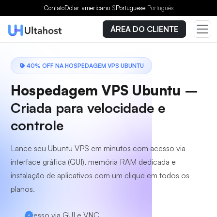
Escolha um plano
Contato
Dólar americano
$
Portuguese
Português
ÁREA DO CLIENTE
40% OFF NA HOSPEDAGEM VPS UBUNTU
Hospedagem VPS Ubuntu
–
Criada para velocidade e
controle
Lance seu Ubuntu VPS em minutos com acesso via
interface gráfica (GUI), memória RAM dedicada e
instalação de aplicativos com um clique em todos os
planos.
Acesso via GUI e VNC