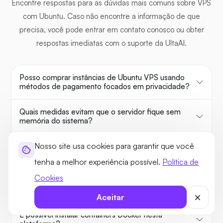
Encontre respostas para as dúvidas mais comuns sobre VPS
com Ubuntu. Caso não encontre a informação de que
precisa, você pode entrar em contato conosco ou obter
respostas imediatas com o suporte da UltaAI.
Posso comprar instâncias de Ubuntu VPS usando
métodos de pagamento focados em privacidade?
Quais medidas evitam que o servidor fique sem
memória do sistema?
Nosso site usa cookies para garantir que você
Como vinculo meu domínio personalizado ao meu
espaço de Hospedagem VPS Ubuntu?
tenha a melhor experiência possível.
Política de
Cookies
Como posso reiniciar minha instância de servidor
com segurança?
Aceitar
É possível instalar containers Docker nesta