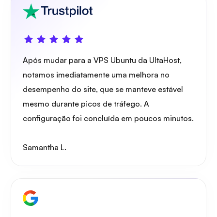
Guarda de arame
Após mudar para a VPS Ubuntu da UltaHost,
notamos imediatamente uma melhora no
Raio X
desempenho do site, que se manteve estável
mesmo durante picos de tráfego. A
configuração foi concluída em poucos minutos.
Maravilha
Samantha L.
Playtube