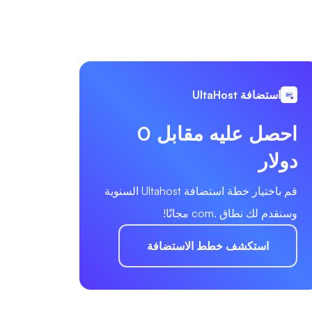
استضافة UltaHost
احصل عليه مقابل 0
دولار
قم باختيار خطة استضافة Ultahost السنوية
وسنقدم لك نطاق .com مجانًا!
استكشف خطط الاستضافة