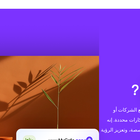
ًا مع الشركات أو
ارات محددة. إنه
صة، وتعزيز الرؤية
www
MyCafe
.zone
متاح!