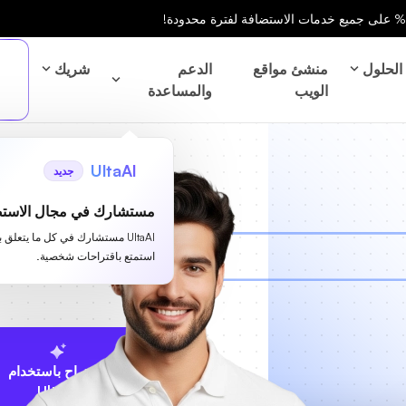
الحلول
منشئ مواقع
الدعم
شريك
الويب
والمساعدة
UltaAI
جديد
مستشارك في مجال الاستض
UltaAI مستشارك في كل ما يتعلق 
استمتع باقتراحات شخصية.
الاقتراح باستخدام
UltaAI