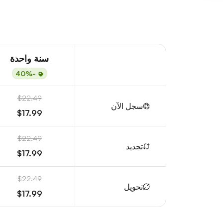
سنة واحدة
-40%
$22.49
سجل الآن
$17.99
$22.49
تجديد
$17.99
$22.49
تحويل
$17.99