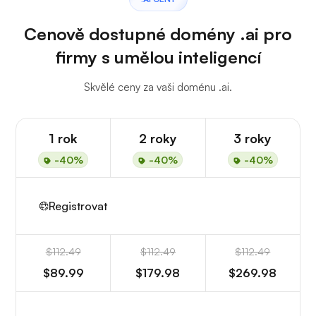
Cenově dostupné domény .ai pro
firmy s umělou inteligencí
Skvělé ceny za vaši doménu .ai.
1 rok
2 roky
3 roky
-40%
-40%
-40%
Registrovat
$112.49
$112.49
$112.49
$89.99
$179.98
$269.98