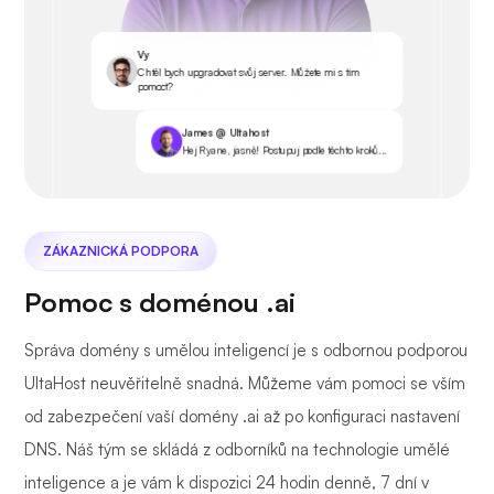
Vy
Chtěl bych upgradovat svůj server. Můžete mi s tím
pomoct?
James @ Ultahost
Hej Ryane, jasně! Postupuj podle těchto kroků...
ZÁKAZNICKÁ PODPORA
Pomoc s doménou .ai
Správa domény s umělou inteligencí je s odbornou podporou
UltaHost neuvěřitelně snadná. Můžeme vám pomoci se vším
od zabezpečení vaší domény .ai až po konfiguraci nastavení
DNS. Náš tým se skládá z odborníků na technologie umělé
inteligence a je vám k dispozici 24 hodin denně, 7 dní v