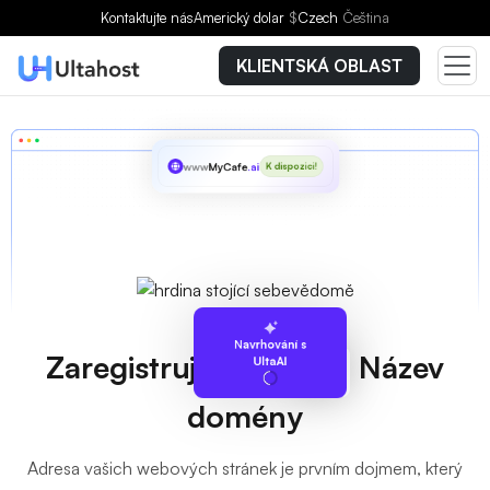
Kontaktujte nás
Americký dolar
$
Czech
Čeština
KLIENTSKÁ OBLAST
www
MyCafe
.ai
K dispozici!
Navrhování s
Zaregistrujte svůj
.ai
Název
UltaAI
domény
Adresa vašich webových stránek je prvním dojmem, který