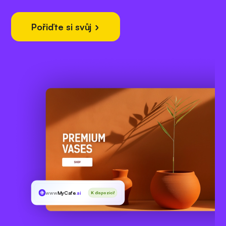
Pořiďte si svůj
www
MyCafe
.ai
K dispozici!