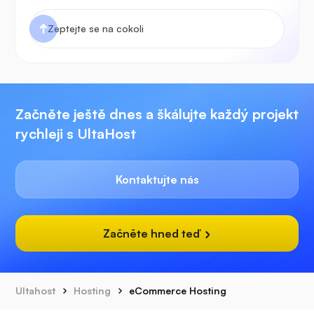
Začněte ještě dnes a škálujte každý projekt
rychleji s UltaHost
Kontaktujte nás
Začněte hned teď
Ultahost
Hosting
eCommerce Hosting