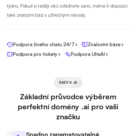
týdnu. Pokud si raději věci zvládnete sami, máme k dispozici
také znalostní bázi s užitečnými návody.
Podpora živého chatu 24/7
Znalostní báze
Podpora pro tickety
Podpora UltaAI
RADY K .AI
Základní průvodce výběrem
perfektní domény .ai pro vaši
značku
Snadno zapamatovatelné