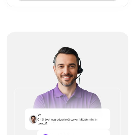
Vy
Chtěl bych upgradovat svůj server. Můžete mi s tím
pomoct?