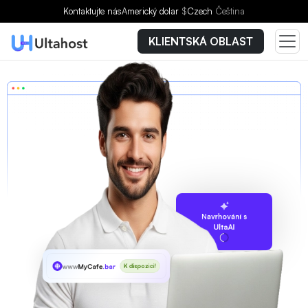
Kontaktujte nás
Americký dolar
$
Czech
Čeština
KLIENTSKÁ OBLAST
Navrhování s
UltaAI
www
MyCafe
.bar
K dispozici!