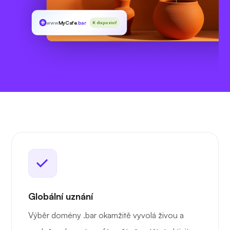
www
MyCafe
.bar
K dispozici!
Globální uznání
Výběr domény .bar okamžitě vyvolá živou a