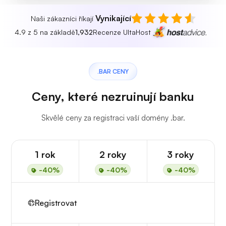
Vynikající
Naši zákazníci říkají
4.9 z 5 na základě
1,932
Recenze UltaHost
.BAR CENY
Ceny, které nezruinují banku
Skvělé ceny za registraci vaší domény .bar.
1 rok
2 roky
3 roky
-40%
-40%
-40%
Registrovat