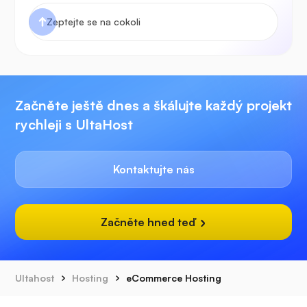
Začněte ještě dnes a škálujte každý projekt
rychleji s UltaHost
Kontaktujte nás
Začněte hned teď
Ultahost
Hosting
eCommerce Hosting