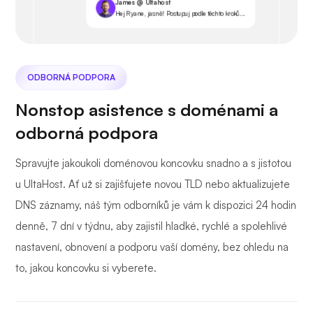
James @ Ultahost
Hej Ryane, jasně! Postupuj podle těchto kroků...
ODBORNÁ PODPORA
Nonstop asistence s doménami a
odborná podpora
Spravujte jakoukoli doménovou koncovku snadno a s jistotou
u UltaHost. Ať už si zajišťujete novou TLD nebo aktualizujete
DNS záznamy, náš tým odborníků je vám k dispozici 24 hodin
denně, 7 dní v týdnu, aby zajistil hladké, rychlé a spolehlivé
nastavení, obnovení a podporu vaší domény, bez ohledu na
to, jakou koncovku si vyberete.