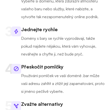
Vyberte si doménu, která zdůrazní atmosféru
vašeho baru nebo služby, které nabízíte, a
vytvořte tak nezapomenutelný online podnik.
Jednejte rychle
Domény s bary se rychle vyprodávají, takže
pokud najdete nějakou, která vám vyhovuje,
neváhejte a chyťte ji, než bude pryč.
Přeskočit pomlčky
Používání pomlček ve vaší doméně .bar může
vaši adresu zahltit a ztížit její zapamatování, proto
si jméno pečlivě vyberte.
Zvažte alternativy