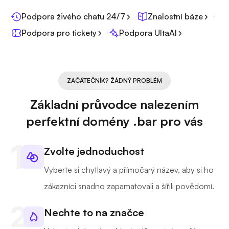
Podpora živého chatu 24/7
Znalostní báze
Podpora pro tickety
Podpora UltaAI
ZAČÁTEČNÍK? ŽÁDNÝ PROBLÉM
Základní průvodce nalezením
perfektní domény .bar pro vás
Zvolte jednoduchost
Vyberte si chytlavý a přímočarý název, aby si ho
zákazníci snadno zapamatovali a šířili povědomí.
Nechte to na značce