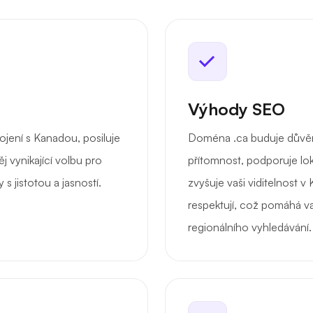
Výhody SEO
jení s Kanadou, posiluje
Doména .ca buduje důvěru
j vynikající volbu pro
přítomnost, podporuje loká
 s jistotou a jasností.
zvyšuje vaši viditelnost v
respektují, což pomáhá v
regionálního vyhledávání.