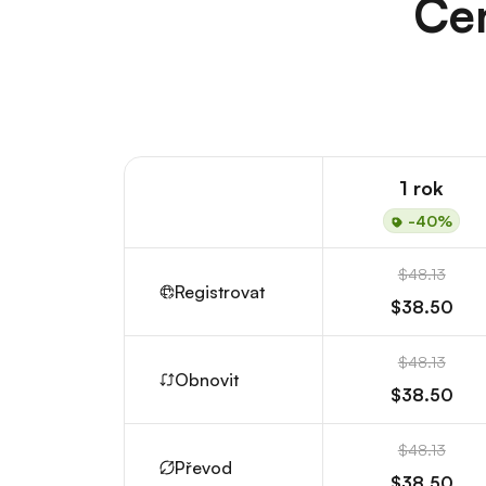
Cen
1 rok
-40%
$48.13
Registrovat
$38.50
$48.13
Obnovit
$38.50
$48.13
Převod
$38.50