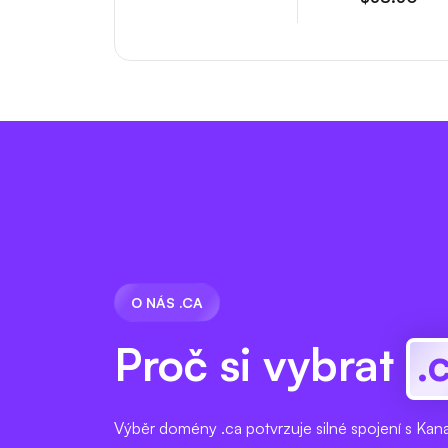
O NÁS .CA
Proč si vybrat
.
Výběr domény .ca potvrzuje silné spojení s Kan