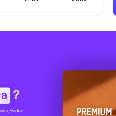
ca
?
adou, zvyšuje