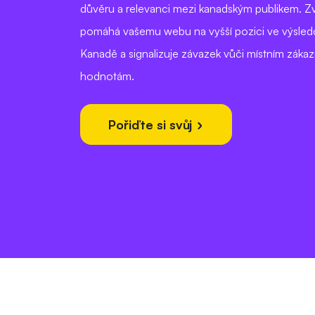
důvěru a relevanci mezi kanadským publikem. Zv
pomáhá vašemu webu na vyšší pozici ve výsledc
Kanadě a signalizuje závazek vůči místním zákaz
hodnotám.
Pořiďte si svůj