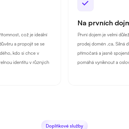
Na prvních dojm
ítomnost, což je ideální
První dojem je velmi důl
důvěru a propojit se se
prodej domén .ca. Silná 
dého, kdo si chce v
přímočará a jasně spojená
elnou identitu v různých
pomáhá vyniknout a oslov
Doplňkové služby