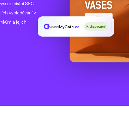
yšuje místní SEO,
ích vyhledávání v
níkům a jejich
www
MyCafe
.ca
K dispozici!