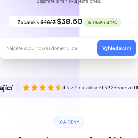
Zajistěte si ten svůj ještě dnes!
$38.50
Začátek v
$48.13
Uložit 40%
Vyhledávání
jící
4.9 z 5 na základě
1,932
Recenze Ul
.CA CENY