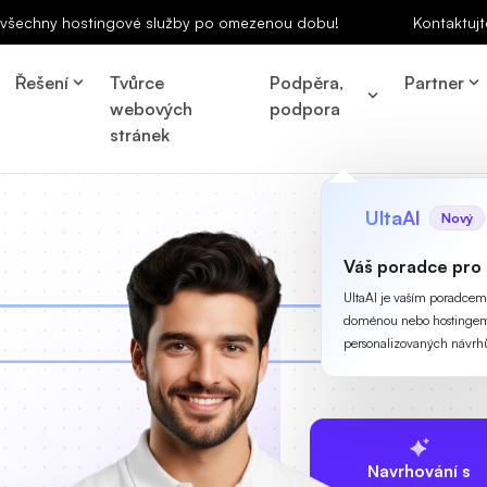
a všechny hostingové služby po omezenou dobu!
Kontaktujt
Řešení
Tvůrce
Podpěra,
Partner
webových
podpora
stránek
UltaAI
Nový
Váš poradce pro
UltaAI je vaším poradcem p
doménou nebo hostingem
personalizovaných návrh
Navrhování s