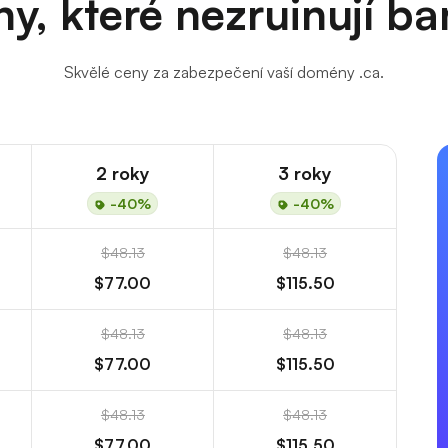
y, které nezruinují b
Skvělé ceny za zabezpečení vaší domény .ca.
2 roky
3 roky
-40%
-40%
$48.13
$48.13
$77.00
$115.50
$48.13
$48.13
$77.00
$115.50
$48.13
$48.13
$77.00
$115.50