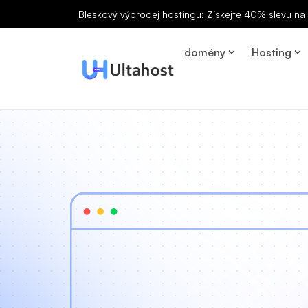
Bleskový výprodej hostingu: Získejte 40% slevu n
domény
Hosting