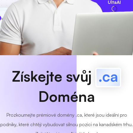
UltaAI
www
MyCafe
.ca
K dispozici!
Získejte svůj
.ca
Doména
Prozkoumejte prémiové domény .ca, které jsou ideální pro
podniky, které chtějí vybudovat silnou pozici na kanadském trhu.