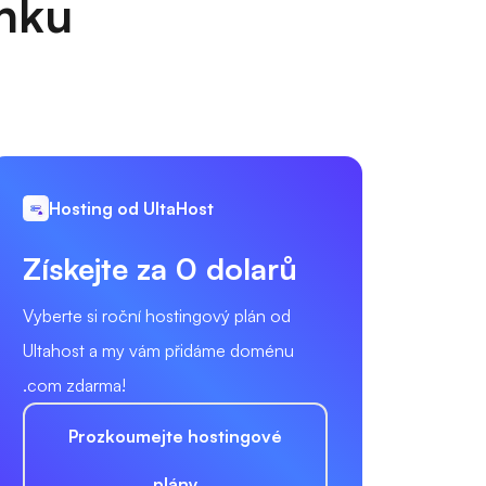
anku
Hosting od UltaHost
Získejte za 0 dolarů
Vyberte si roční hostingový plán od
Ultahost a my vám přidáme doménu
.com zdarma!
Prozkoumejte hostingové
plány