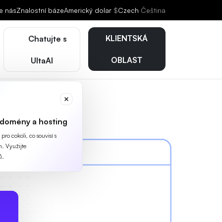
e nás
Znalostní báze
Americký dolar
$
Czech
Čeština
KLIENTSKÁ
Chatujte s
OBLAST
UltaAI
 domény a hosting
ro cokoli, co souvisí s
. Využijte
ů.