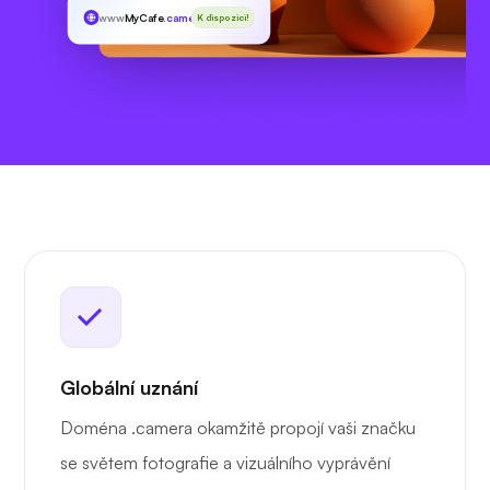
www
MyCafe
.camera
K dispozici!
Globální uznání
Doména .camera okamžitě propojí vaši značku
se světem fotografie a vizuálního vyprávění