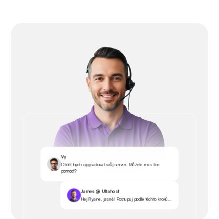
Vy
Chtěl bych upgradovat svůj server. Můžete mi s tím
pomoct?
James @ Ultahost
Hej Ryane, jasně! Postupuj podle těchto kroků...