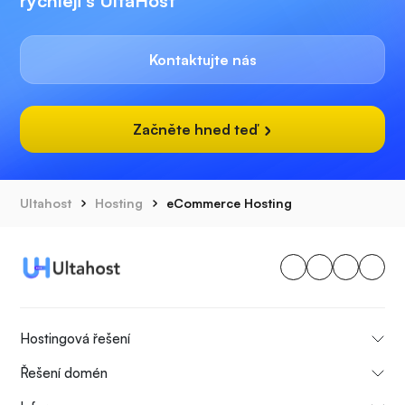
rychleji s UltaHost
Kontaktujte nás
Začněte hned teď
Ultahost
Hosting
eCommerce Hosting
Hostingová řešení
Řešení domén