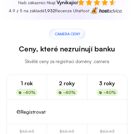
Vynikající
Naši zákazníci říkají
4.9 z 5 na základě
1,932
Recenze UltaHost
.CAMERA CENY
Ceny, které nezruinují banku
Skvělé ceny za registraci domény .camera
1 rok
2 roky
3 roky
-40%
-40%
-40%
Registrovat
$62.63
$62.63
$62.63