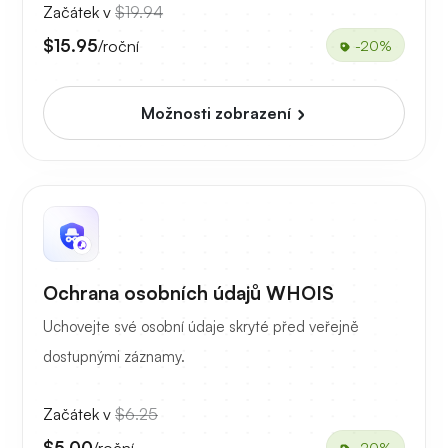
Začátek v
$19.94
$15.95
/roční
-20%
Možnosti zobrazení
Ochrana osobních údajů WHOIS
Uchovejte své osobní údaje skryté před veřejně
dostupnými záznamy.
Začátek v
$6.25
$5.00
/roční
-20%