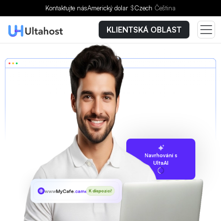
Kontaktujte nás
Americký dolar
$
Czech
Čeština
KLIENTSKÁ OBLAST
Navrhování s
UltaAI
www
MyCafe
.camera
K dispozici!