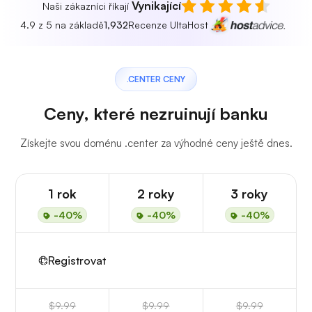
Vynikající
Naši zákazníci říkají
4.9 z 5 na základě
1,932
Recenze UltaHost
.CENTER CENY
Ceny, které nezruinují banku
Získejte svou doménu .center za výhodné ceny ještě dnes.
1 rok
2 roky
3 roky
-40%
-40%
-40%
Registrovat
$9.99
$9.99
$9.99