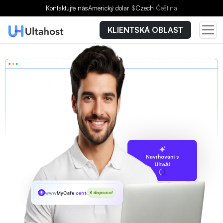
Kontaktujte nás
Americký dolar
$
Czech
Čeština
KLIENTSKÁ OBLAST
Navrhování s
UltaAI
www
MyCafe
.center
K dispozici!