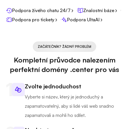
Podpora živého chatu 24/7
Znalostní báze
Podpora pro tickety
Podpora UltaAI
ZAČÁTEČNÍK? ŽÁDNÝ PROBLÉM
Kompletní průvodce nalezením
perfektní domény .center pro vás
Zvolte jednoduchost
Vyberte si název, který je jednoduchý a
zapamatovatelný, aby si lidé váš web snadno
zapamatovali a mohli ho sdílet.