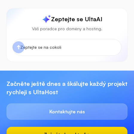
Zeptejte se UltaAI
Váš poradce pro domény a hosting.
Začněte ještě dnes a škálujte každý projekt
rychleji s UltaHost
Kontaktujte nás