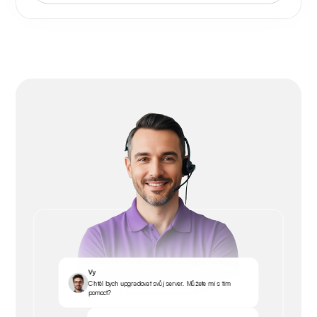
Vy
Chtěl bych upgradovat svůj server. Můžete mi s tím
pomoct?