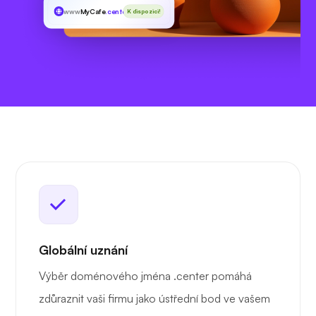
www
MyCafe
.center
K dispozici!
Globální uznání
Výběr doménového jména .center pomáhá
zdůraznit vaši firmu jako ústřední bod ve vašem