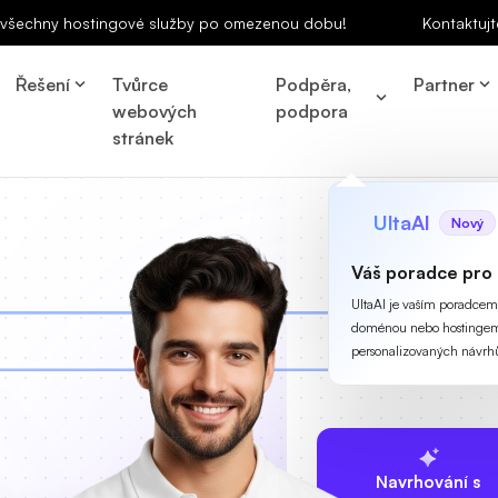
a všechny hostingové služby po omezenou dobu!
Kontaktujt
Řešení
Tvůrce
Podpěra,
Partner
webových
podpora
stránek
UltaAI
Nový
Váš poradce pro
UltaAI je vaším poradcem p
doménou nebo hostingem
personalizovaných návrh
Navrhování s