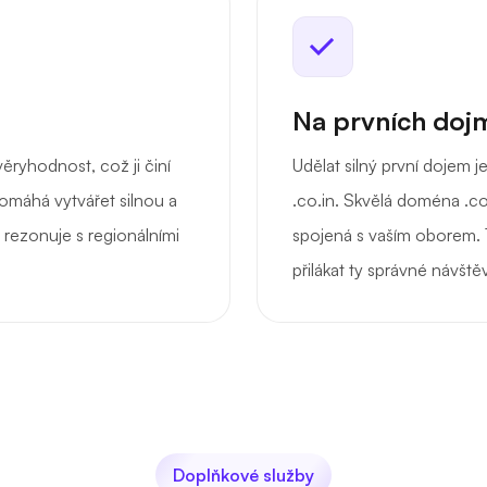
Na prvních dojm
ěryhodnost, což ji činí
Udělat silný první dojem 
Pomáhá vytvářet silnou a
.co.in. Skvělá doména .co
 rezonuje s regionálními
spojená s vaším oborem.
přilákat ty správné návště
Doplňkové služby