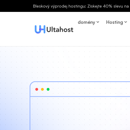
Bleskový výprodej hostingu: Získejte 40% slevu n
domény
Hosting