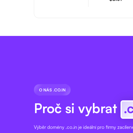
O NÁS .CO.IN
Proč si vybrat
.
Výběr domény .co.in je ideální pro firmy zacílené