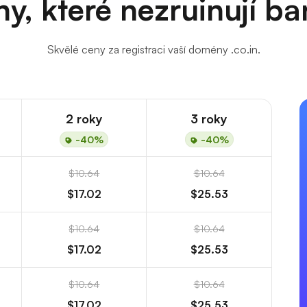
y, které nezruinují b
Skvělé ceny za registraci vaší domény .co.in.
2 roky
3 roky
-40%
-40%
$10.64
$10.64
$17.02
$25.53
$10.64
$10.64
$17.02
$25.53
$10.64
$10.64
$17.02
$25.53