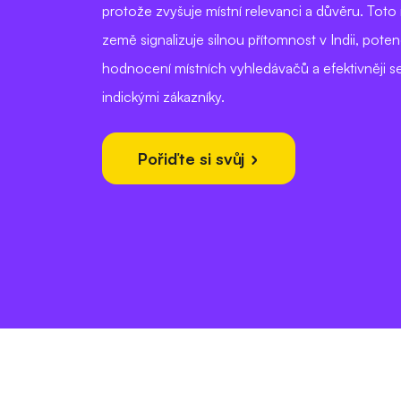
protože zvyšuje místní relevanci a důvěru. Toto 
země signalizuje silnou přítomnost v Indii, poten
hodnocení místních vyhledávačů a efektivněji se
indickými zákazníky.
Pořiďte si svůj