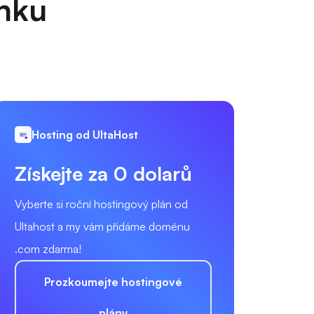
anku
Hosting od UltaHost
Získejte za 0 dolarů
Vyberte si roční hostingový plán od
Ultahost a my vám přidáme doménu
.com zdarma!
Prozkoumejte hostingové
plány