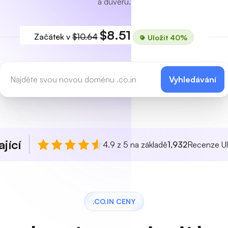
a důvěru.
$8.51
Začátek v
$10.64
Uložit 40%
Vyhledávání
jící
4.9 z 5 na základě
1,932
Recenze Ul
.CO.IN CENY