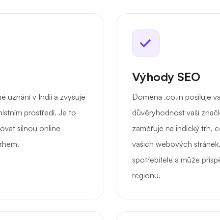
Výhody SEO
uznání v Indii a zvyšuje
Doména .co.in posiluje va
ístním prostředí. Je to
důvěryhodnost vaší značky
dovat silnou online
zaměřuje na indický trh, 
trhem.
vašich webových stránek
spotřebitele a může přisp
regionu.