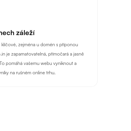
ech záleží
je klíčové, zejména u domén s příponou
.in je zapamatovatelná, přímočará a jasně
 To pomáhá vašemu webu vyniknout a
vníky na rušném online trhu.