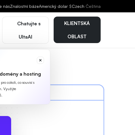
e nás
Znalostní báze
Americký dolar
$
Czech
Čeština
KLIENTSKÁ
Chatujte s
OBLAST
UltaAI
 domény a hosting
ro cokoli, co souvisí s
. Využijte
ů.