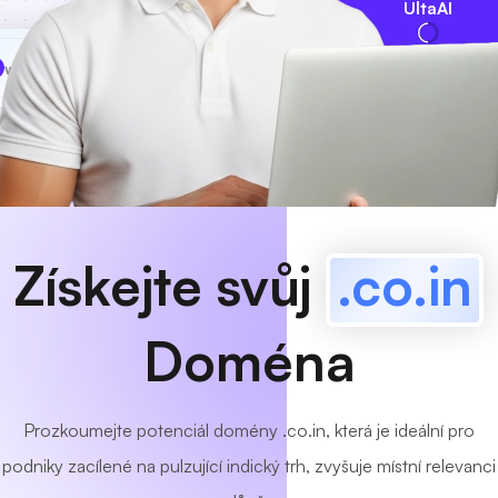
UltaAI
www
MyCafe
.co.in
K dispozici!
Získejte svůj
.co.in
Doména
Prozkoumejte potenciál domény .co.in, která je ideální pro
podniky zacílené na pulzující indický trh, zvyšuje místní relevanci