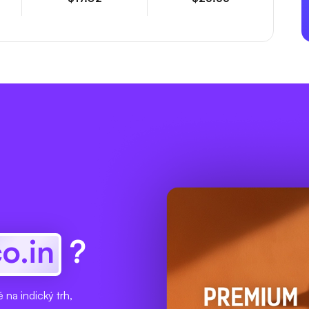
co.in
?
 na indický trh,