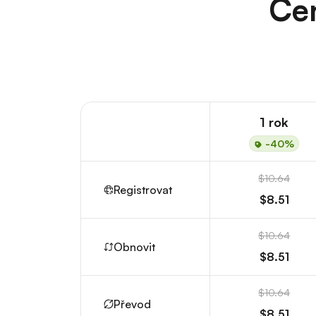
Cen
1 rok
-40%
$10.64
Registrovat
$8.51
$10.64
Obnovit
$8.51
$10.64
Převod
$8.51