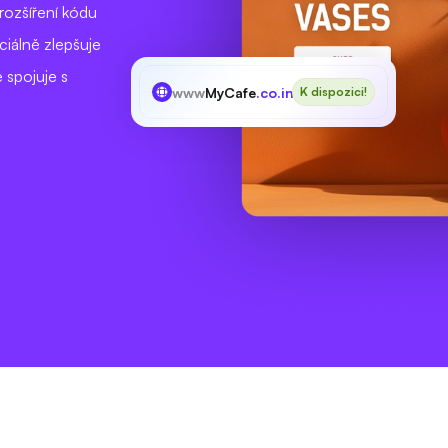
rozšíření kódu
ciálně zlepšuje
 spojuje s
www
MyCafe
.co.in
K dispozici!