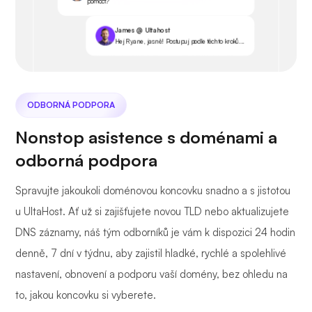
pomoct?
James @ Ultahost
Hej Ryane, jasně! Postupuj podle těchto kroků...
ODBORNÁ PODPORA
Nonstop asistence s doménami a
odborná podpora
Spravujte jakoukoli doménovou koncovku snadno a s jistotou
u UltaHost. Ať už si zajišťujete novou TLD nebo aktualizujete
DNS záznamy, náš tým odborníků je vám k dispozici 24 hodin
denně, 7 dní v týdnu, aby zajistil hladké, rychlé a spolehlivé
nastavení, obnovení a podporu vaší domény, bez ohledu na
to, jakou koncovku si vyberete.