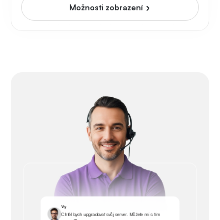
Možnosti zobrazení
Vy
Chtěl bych upgradovat svůj server. Můžete mi s tím