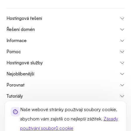
Hostingová řešení
Řešení domén
Informace
Pomoc
Hostingové služby
Nejoblíbenější
Porovnat
Tutoriály
Naše webové stránky používají soubory cookie,
O nás
Zásady zrušení a vrácení peněz
Pravidla a podmínky
abychom vám zajistili co nejlepší zážitek.
Zásady
Zásady ochrany osobních údajů
Právní
Sitemap
používání souborů cookie