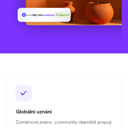
www
MyCafe
.community
K dispozici!
Globální uznání
Doménové jméno .community okamžitě propojí