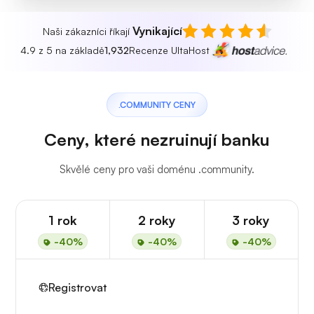
Vynikající
Naši zákazníci říkají
4.9 z 5 na základě
1,932
Recenze UltaHost
.COMMUNITY CENY
Ceny, které nezruinují banku
Skvělé ceny pro vaši doménu .community.
1 rok
2 roky
3 roky
-40%
-40%
-40%
Registrovat