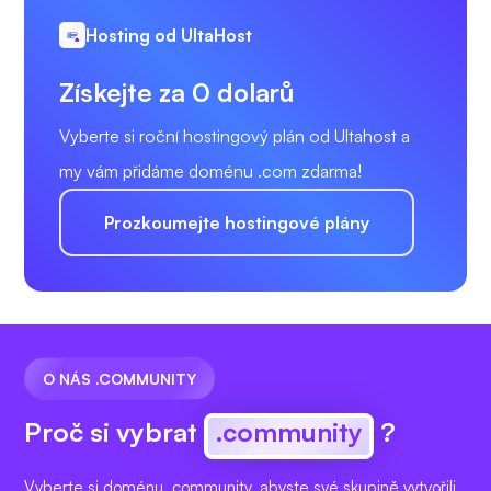
Hosting od UltaHost
Získejte za 0 dolarů
Vyberte si roční hostingový plán od Ultahost a
my vám přidáme doménu .com zdarma!
Prozkoumejte hostingové plány
O NÁS .COMMUNITY
Proč si vybrat
.community
?
Vyberte si doménu .community, abyste své skupině vytvořili