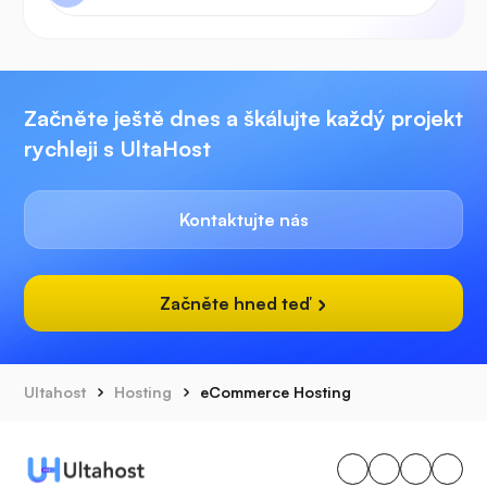
Začněte ještě dnes a škálujte každý projekt
rychleji s UltaHost
Kontaktujte nás
Začněte hned teď
Ultahost
Hosting
eCommerce Hosting