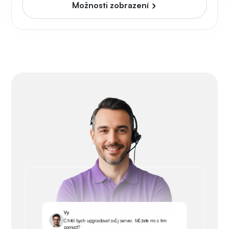
Možnosti zobrazení
Vy
Chtěl bych upgradovat svůj server. Můžete mi s tím
pomoct?