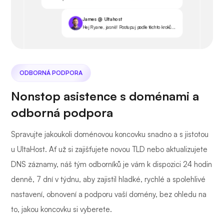
James @ Ultahost
Hej Ryane, jasně! Postupuj podle těchto kroků...
ODBORNÁ PODPORA
Nonstop asistence s doménami a
odborná podpora
Spravujte jakoukoli doménovou koncovku snadno a s jistotou
u UltaHost. Ať už si zajišťujete novou TLD nebo aktualizujete
DNS záznamy, náš tým odborníků je vám k dispozici 24 hodin
denně, 7 dní v týdnu, aby zajistil hladké, rychlé a spolehlivé
nastavení, obnovení a podporu vaší domény, bez ohledu na
to, jakou koncovku si vyberete.