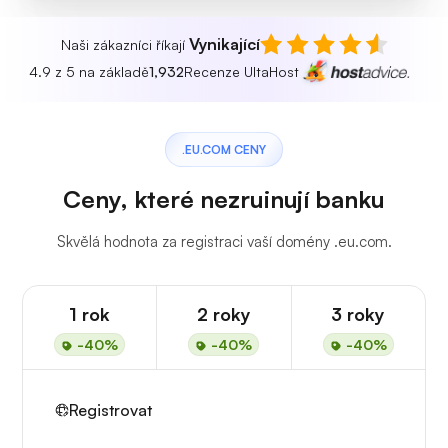
Vynikající
Naši zákazníci říkají
4.9 z 5 na základě
1,932
Recenze UltaHost
.EU.COM CENY
Ceny, které nezruinují banku
Skvělá hodnota za registraci vaší domény .eu.com.
1 rok
2 roky
3 roky
-40%
-40%
-40%
Registrovat