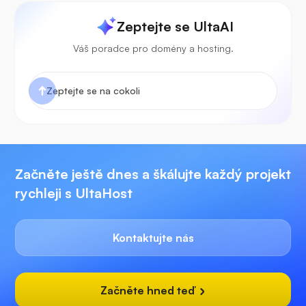
Zeptejte se UltaAI
Váš poradce pro domény a hosting.
Začněte ještě dnes a škálujte každý projekt
rychleji s UltaHost
Kontaktujte nás
Začněte hned teď