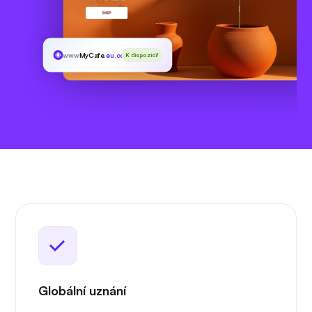
www
MyCafe
.eu.com
K dispozici!
Globální uznání