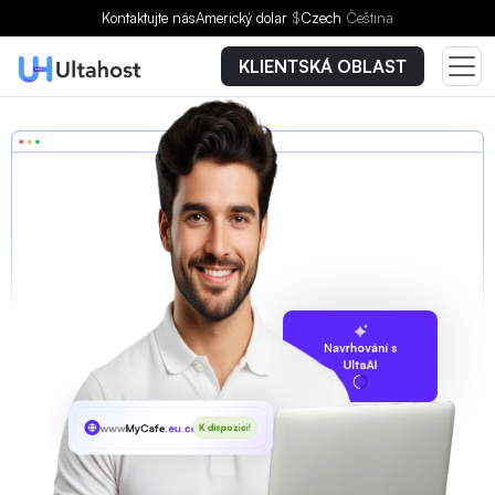
Kontaktujte nás
Americký dolar
$
Czech
Čeština
KLIENTSKÁ OBLAST
Navrhování s
UltaAI
www
MyCafe
.eu.com
K dispozici!