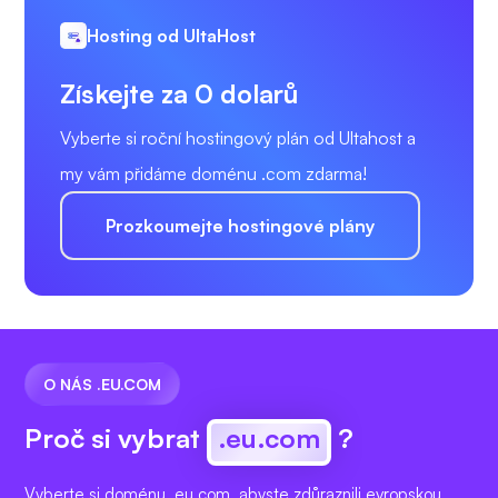
Hosting od UltaHost
Získejte za 0 dolarů
Vyberte si roční hostingový plán od Ultahost a
my vám přidáme doménu .com zdarma!
Prozkoumejte hostingové plány
O NÁS .EU.COM
Proč si vybrat
.eu.com
?
Vyberte si doménu .eu.com, abyste zdůraznili evropskou