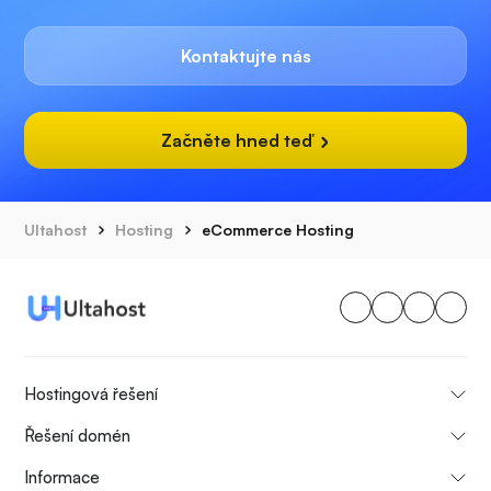
Kontaktujte nás
Začněte hned teď
Ultahost
Hosting
eCommerce Hosting
Hostingová řešení
Řešení domén
Informace