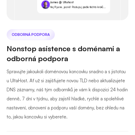
James @ Ultahost
Hej Ryane, jasně! Postupuj podle těchto kroků...
ODBORNÁ PODPORA
Nonstop asistence s doménami a
odborná podpora
Spravujte jakoukoli doménovou koncovku snadno a s jistotou
u UltaHost. Ať už si zajišťujete novou TLD nebo aktualizujete
DNS záznamy, náš tým odborníků je vám k dispozici 24 hodin
denně, 7 dní v týdnu, aby zajistil hladké, rychlé a spolehlivé
nastavení, obnovení a podporu vaší domény, bez ohledu na
to, jakou koncovku si vyberete.