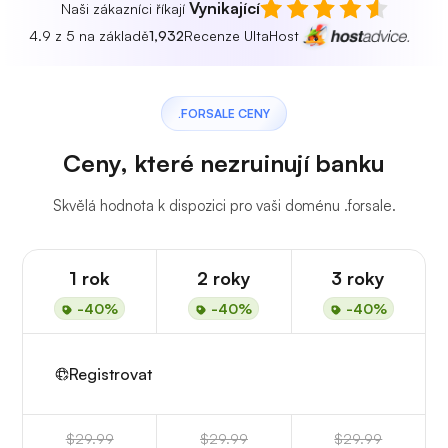
Vynikající
Naši zákazníci říkají
4.9 z 5 na základě
1,932
Recenze UltaHost
.FORSALE CENY
Ceny, které nezruinují banku
Skvělá hodnota k dispozici pro vaši doménu .forsale.
1 rok
2 roky
3 roky
-40%
-40%
-40%
Registrovat
$29.99
$29.99
$29.99