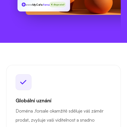
www
MyCafe
.forsale
K dispozici!
Globální uznání
Doména .forsale okamžitě sděluje váš záměr
prodat, zvyšuje vaši viditelnost a snadno