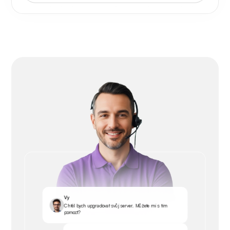
Vy
Chtěl bych upgradovat svůj server. Můžete mi s tím
pomoct?