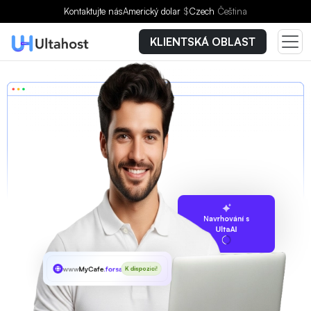
Kontaktujte nás
Americký dolar
$
Czech
Čeština
KLIENTSKÁ OBLAST
Navrhování s
UltaAI
www
MyCafe
.forsale
K dispozici!