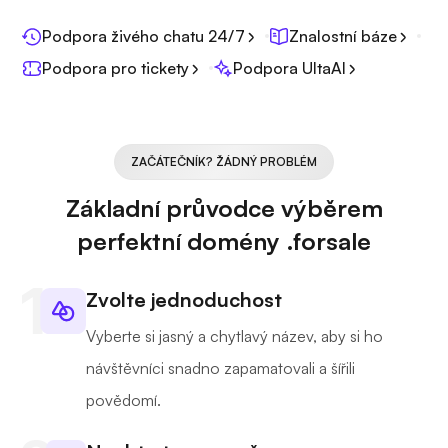
Podpora živého chatu 24/7
Znalostní báze
Podpora pro tickety
Podpora UltaAI
ZAČÁTEČNÍK? ŽÁDNÝ PROBLÉM
Základní průvodce výběrem
perfektní domény .forsale
Zvolte jednoduchost
Vyberte si jasný a chytlavý název, aby si ho
návštěvníci snadno zapamatovali a šířili
povědomí.