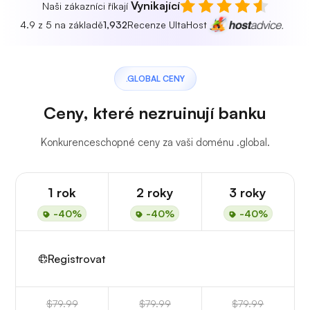
Vynikající
Naši zákazníci říkají
4.9 z 5 na základě
1,932
Recenze UltaHost
.GLOBAL CENY
Ceny, které nezruinují banku
Konkurenceschopné ceny za vaši doménu .global.
1 rok
2 roky
3 roky
-40%
-40%
-40%
Registrovat
$79.99
$79.99
$79.99