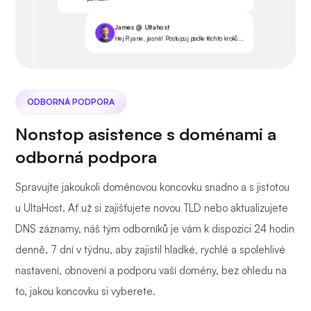
James @ Ultahost
Hej Ryane, jasně! Postupuj podle těchto kroků...
ODBORNÁ PODPORA
Nonstop asistence s doménami a
odborná podpora
Spravujte jakoukoli doménovou koncovku snadno a s jistotou
u UltaHost. Ať už si zajišťujete novou TLD nebo aktualizujete
DNS záznamy, náš tým odborníků je vám k dispozici 24 hodin
denně, 7 dní v týdnu, aby zajistil hladké, rychlé a spolehlivé
nastavení, obnovení a podporu vaší domény, bez ohledu na
to, jakou koncovku si vyberete.