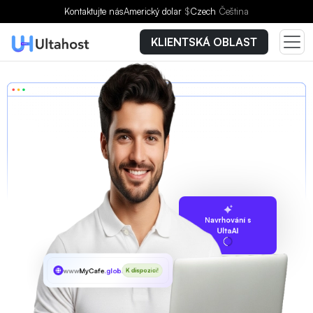
Kontaktujte nás
Americký dolar
$
Czech
Čeština
KLIENTSKÁ OBLAST
Navrhování s
UltaAI
www
MyCafe
.global
K dispozici!