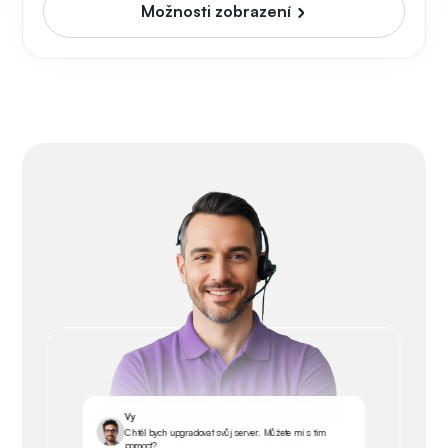
Možnosti zobrazení
Vy
Chtěl bych upgradovat svůj server. Můžete mi s tím
pomoct?