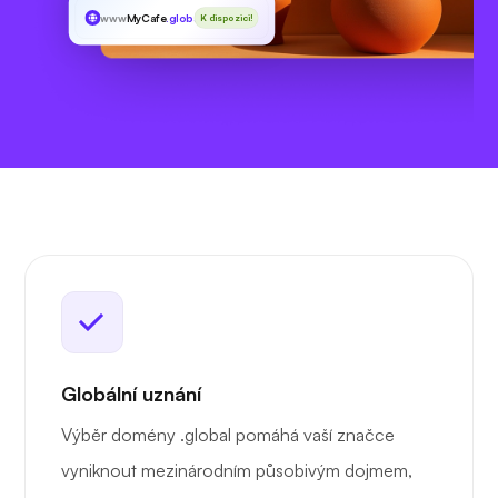
www
MyCafe
.global
K dispozici!
Globální uznání
Výběr domény .global pomáhá vaší značce
vyniknout mezinárodním působivým dojmem,