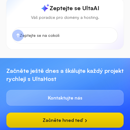
Zeptejte se UltaAI
Váš poradce pro domény a hosting.
Začněte ještě dnes a škálujte každý projekt
rychleji s UltaHost
Kontaktujte nás
Začněte hned teď