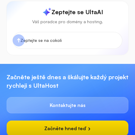
Zeptejte se UltaAI
Váš poradce pro domény a hosting.
Začněte ještě dnes a škálujte každý projekt
rychleji s UltaHost
Kontaktujte nás
Začněte hned teď