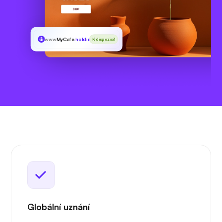
www
MyCafe
.holdings
K dispozici!
Globální uznání