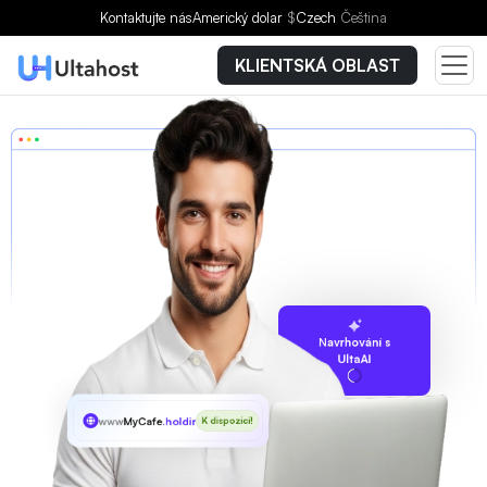
Kontaktujte nás
Americký dolar
$
Czech
Čeština
KLIENTSKÁ OBLAST
Navrhování s
UltaAI
www
MyCafe
.holdings
K dispozici!