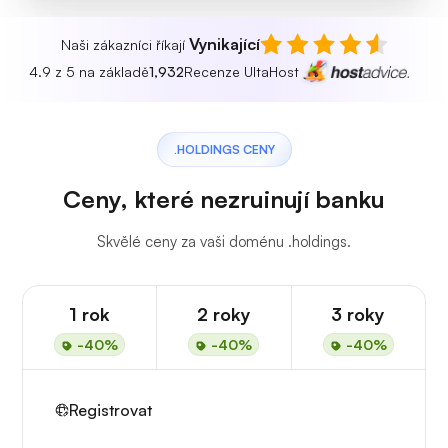
Vynikající
Naši zákazníci říkají
4.9 z 5 na základě
1,932
Recenze UltaHost
.HOLDINGS CENY
Ceny, které nezruinují banku
Skvělé ceny za vaši doménu .holdings.
1 rok
2 roky
3 roky
-40%
-40%
-40%
Registrovat