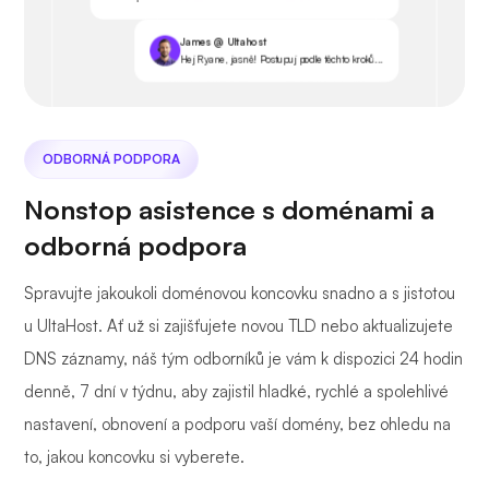
James @ Ultahost
Hej Ryane, jasně! Postupuj podle těchto kroků...
ODBORNÁ PODPORA
Nonstop asistence s doménami a
odborná podpora
Spravujte jakoukoli doménovou koncovku snadno a s jistotou
u UltaHost. Ať už si zajišťujete novou TLD nebo aktualizujete
DNS záznamy, náš tým odborníků je vám k dispozici 24 hodin
denně, 7 dní v týdnu, aby zajistil hladké, rychlé a spolehlivé
nastavení, obnovení a podporu vaší domény, bez ohledu na
to, jakou koncovku si vyberete.