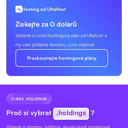
Hosting od UltaHost
Získejte za 0 dolarů
Vyberte si roční hostingový plán od Ultahost a
my vám přidáme doménu .com zdarma!
Prozkoumejte hostingové plány
O NÁS .HOLDINGS
Proč si vybrat
.holdings
?
Vyberte si doménu .holdings, abyste jasně signalizovali