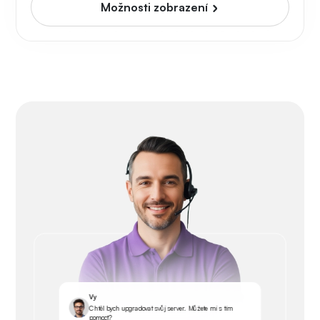
Možnosti zobrazení
Vy
Chtěl bych upgradovat svůj server. Můžete mi s tím
pomoct?