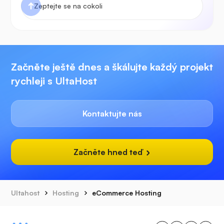
Začněte ještě dnes a škálujte každý projekt
rychleji s UltaHost
Kontaktujte nás
Začněte hned teď
Ultahost
Hosting
eCommerce Hosting