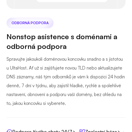
ODBORNÁ PODPORA
Nonstop asistence s doménami a
odborná podpora
Spravujte jakoukoli doménovou koncovku snadno a s jistotou
u UltaHost. Ať už si zajišťujete novou TLD nebo aktualizujete
DNS záznamy, náš tým odborníků je vám k dispozici 24 hodin
denně, 7 dní v týdnu, aby zajistil hladké, rychlé a spolehlivé
nastavení, obnovení a podporu vaší domény, bez ohledu na
to, jakou koncovku si vyberete.
Podpora živého chatu 24/7
Znalostní báze