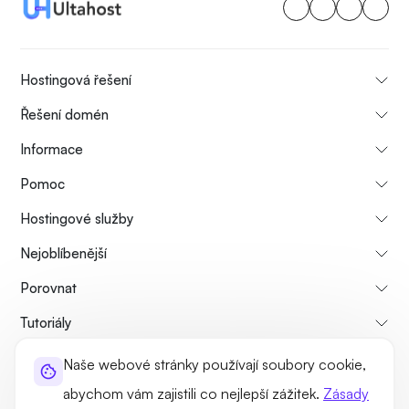
Hostingová řešení
Řešení domén
Informace
Pomoc
Hostingové služby
Nejoblíbenější
Porovnat
Tutoriály
Naše webové stránky používají soubory cookie,
O nás
Zásady zrušení a vrácení peněz
Pravidla a podmínky
abychom vám zajistili co nejlepší zážitek.
Zásady
Zásady ochrany osobních údajů
Právní
Sitemap