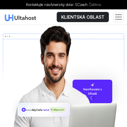
Kontaktujte nás
Americký dolar
$
Czech
Čeština
KLIENTSKÁ OBLAST
Navrhování s
UltaAI
www
MyCafe
.land
K dispozici!