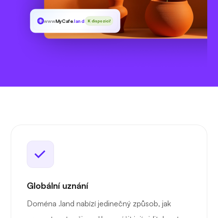
www
MyCafe
.land
K dispozici!
Globální uznání
Doména .land nabízí jedinečný způsob, jak