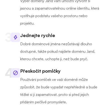
Výběr domény .land vám umožní vytvořit si
jasnou a zapamatovatelnou online identitu, která
vystihuje podstatu vašeho prostoru nebo
projektu.
Jednejte rychle
Dobré doménové jména nezůstávají dlouho
dostupné, takže pokud najdete doménu .land,
kterou chcete, uchopte ji, než bude pryč.
Přeskočit pomlčky
Používání pomlček ve vaší doméně může
způsobit, že bude vypadat nepřehledně a bude
těžké si ji zapamatovat, proto si před jejich
přidáním pečlivě promyslete.