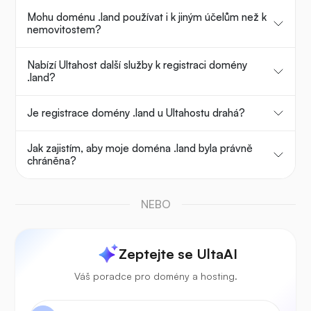
Mohu doménu .land používat i k jiným účelům než k
nemovitostem?
Nabízí Ultahost další služby k registraci domény
.land?
Je registrace domény .land u Ultahostu drahá?
Jak zajistím, aby moje doména .land byla právně
chráněna?
NEBO
Zeptejte se UltaAI
Váš poradce pro domény a hosting.