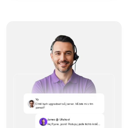
Vy
Chtěl bych upgradovat svůj server. Můžete mi s tím
pomoct?
James @ Ultahost
Hej Ryane, jasně! Postupuj podle těchto kroků...