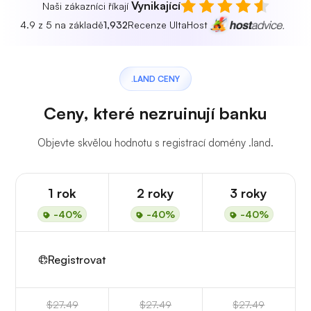
Vynikající
Naši zákazníci říkají
4.9 z 5 na základě
1,932
Recenze UltaHost
.LAND CENY
Ceny, které nezruinují banku
Objevte skvělou hodnotu s registrací domény .land.
1 rok
2 roky
3 roky
-40%
-40%
-40%
Registrovat
$27.49
$27.49
$27.49