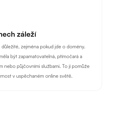
ech záleží
je důležité, zejména pokud jde o domény.
měla být zapamatovatelná, přímočará a
m nebo půjčovními službami. To jí pomůže
rnost v uspěchaném online světě.