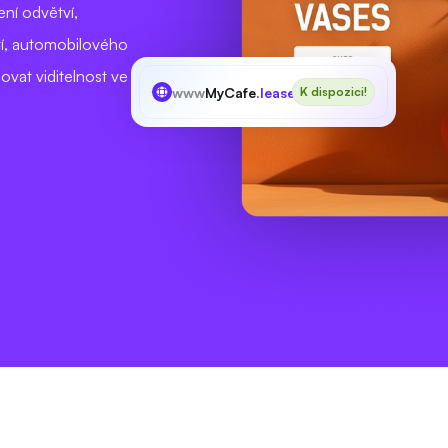
ení odvětví,
tí, automobilového
ovat viditelnost ve
www
MyCafe
.lease
K dispozici!