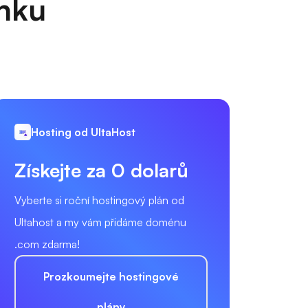
anku
Hosting od UltaHost
Získejte za 0 dolarů
Vyberte si roční hostingový plán od
Ultahost a my vám přidáme doménu
.com zdarma!
Prozkoumejte hostingové
plány