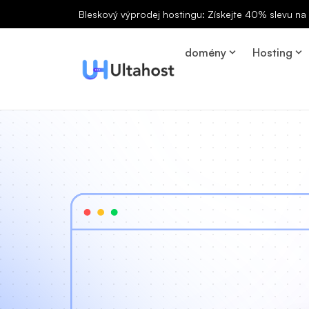
Bleskový výprodej hostingu: Získejte 40% slevu n
domény
Hosting