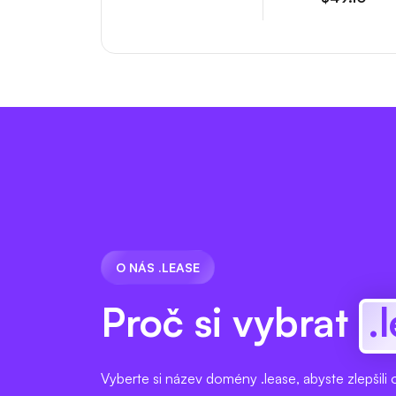
O NÁS .LEASE
Proč si vybrat
.
Vyberte si název domény .lease, abyste zlepšili o