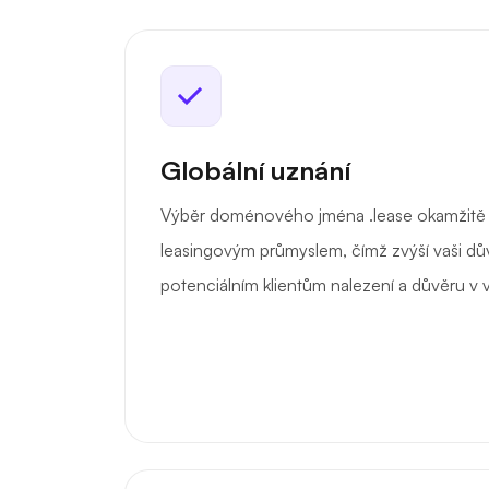
Globální uznání
Výběr doménového jména .lease okamžitě p
leasingovým průmyslem, čímž zvýší vaši d
potenciálním klientům nalezení a důvěru v v