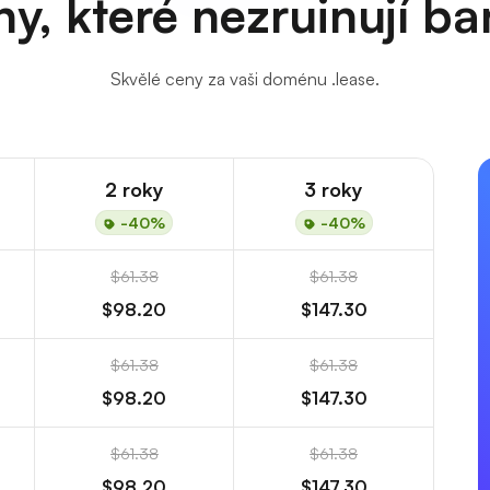
y, které nezruinují b
Skvělé ceny za vaši doménu .lease.
2 roky
3 roky
-40%
-40%
$61.38
$61.38
$98.20
$147.30
$61.38
$61.38
$98.20
$147.30
$61.38
$61.38
$98.20
$147.30