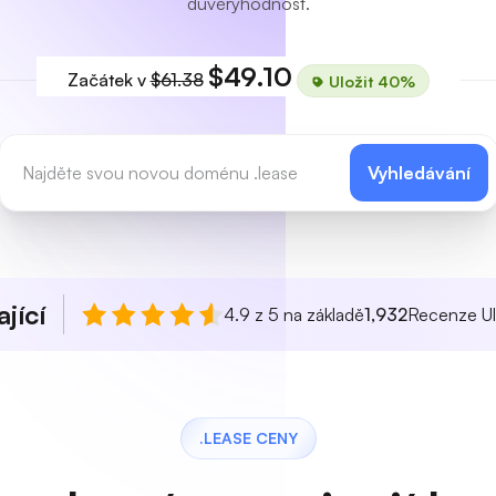
důvěryhodnost.
$49.10
Začátek v
$61.38
Uložit 40%
Vyhledávání
jící
4.9 z 5 na základě
1,932
Recenze Ul
.LEASE CENY