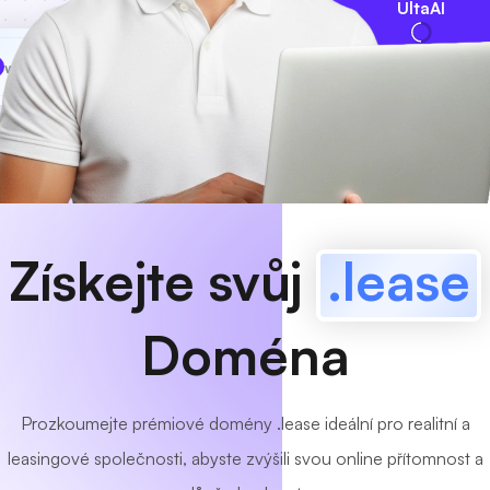
UltaAI
www
MyCafe
.lease
K dispozici!
Získejte svůj
.lease
Doména
Prozkoumejte prémiové domény .lease ideální pro realitní a
leasingové společnosti, abyste zvýšili svou online přítomnost a