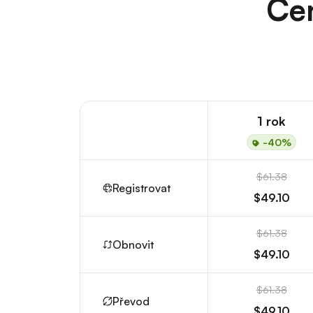
Cen
1 rok
-40%
$61.38
Registrovat
$49.10
$61.38
Obnovit
$49.10
$61.38
Převod
$49.10