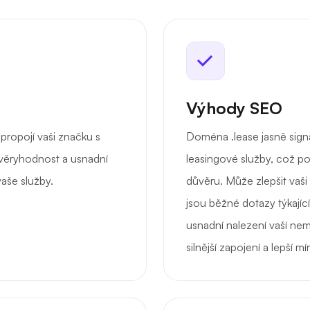
Výhody SEO
ropojí vaši značku s
Doména .lease jasně sign
ůvěryhodnost a usnadní
leasingové služby, což p
aše služby.
důvěru. Může zlepšit vaši 
jsou běžné dotazy týkajíc
usnadní nalezení vaší nem
silnější zapojení a lepší m