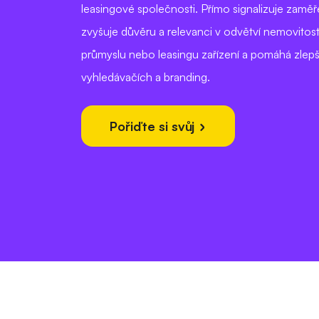
leasingové společnosti. Přímo signalizuje zaměř
zvyšuje důvěru a relevanci v odvětví nemovitos
průmyslu nebo leasingu zařízení a pomáhá zlepš
vyhledávačích a branding.
Pořiďte si svůj