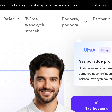
a všechny hostingové služby po omezenou dobu!
Kontaktujt
Řešení
Tvůrce
Podpěra,
Partner
webových
podpora
stránek
UltaAI
Nový
Váš poradce pro
UltaAI je vaším poradcem p
doménou nebo hostingem
personalizovaných návrh
Navrhování s