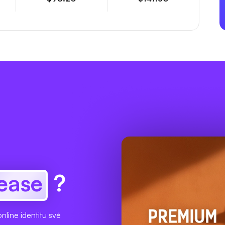
lease
?
nline identitu své