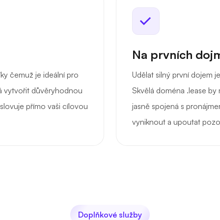
Na prvních dojm
ky čemuž je ideální pro
Udělat silný první dojem 
há vytvořit důvěryhodnou
Skvělá doména .lease by 
slovuje přímo vaši cílovou
jasně spojená s pronájme
vyniknout a upoutat pozo
Doplňkové služby