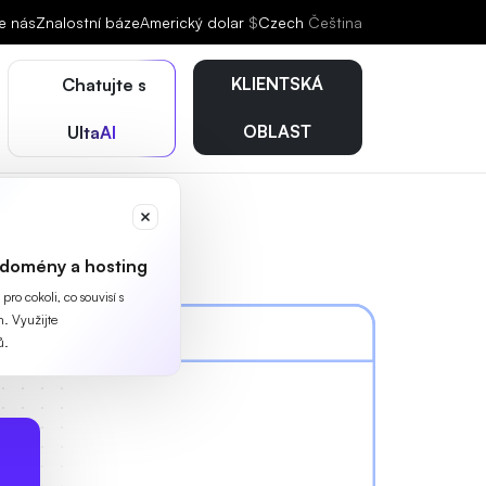
e nás
Znalostní báze
Americký dolar
$
Czech
Čeština
KLIENTSKÁ
Chatujte s
OBLAST
UltaAI
 domény a hosting
ro cokoli, co souvisí s
. Využijte
ů.