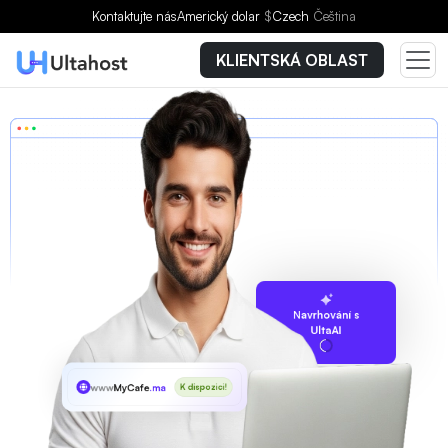
Kontaktujte nás
Americký dolar
$
Czech
Čeština
KLIENTSKÁ OBLAST
Navrhování s
UltaAI
www
MyCafe
.ma
K dispozici!