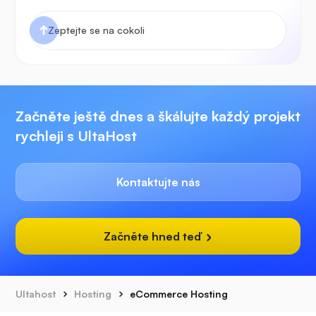
Začněte ještě dnes a škálujte každý projekt
rychleji s UltaHost
Kontaktujte nás
Začněte hned teď
Ultahost
Hosting
eCommerce Hosting