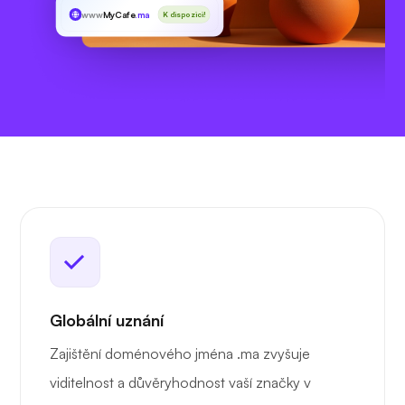
www
MyCafe
.ma
K dispozici!
Globální uznání
Zajištění doménového jména .ma zvyšuje
viditelnost a důvěryhodnost vaší značky v