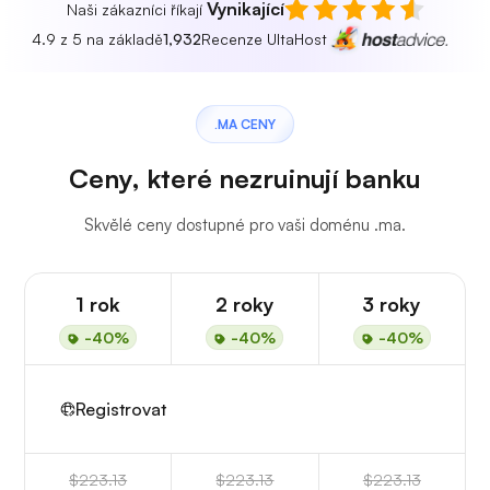
Vynikající
Naši zákazníci říkají
4.9 z 5 na základě
1,932
Recenze UltaHost
.MA CENY
Ceny, které nezruinují banku
Skvělé ceny dostupné pro vaši doménu .ma.
1 rok
2 roky
3 roky
-40%
-40%
-40%
Registrovat
$223.13
$223.13
$223.13