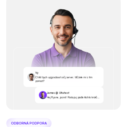
Vy
Chtěl bych upgradovat svůj server. Můžete mi s tím
pomoct?
James @ Ultahost
Hej Ryane, jasně! Postupuj podle těchto kroků...
ODBORNÁ PODPORA