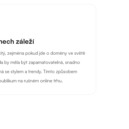
ech záleží
ežitý, zejména pokud jde o domény ve světě
a by měla být zapamatovatelná, snadno
ená se stylem a trendy. Tímto způsobem
 publikum na rušném online trhu.