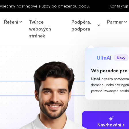
a všechny hostingové služby po omezenou dobu!
Kontaktujt
Řešení
Tvůrce
Podpěra,
Partner
webových
podpora
stránek
UltaAI
Nový
Váš poradce pro
UltaAI je vaším poradcem p
doménou nebo hostingem
personalizovaných návrh
Navrhování s