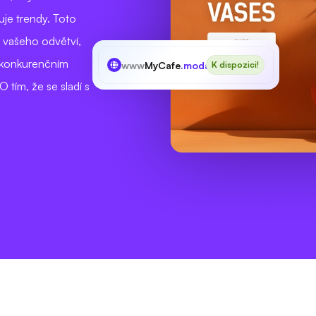
uje trendy. Toto
í vašeho odvětví,
a konkurenčním
www
MyCafe
.moda
K dispozici!
O tím, že se sladí s