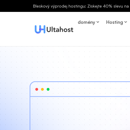
Bleskový výprodej hostingu: Získejte 40% slevu n
domény
Hosting