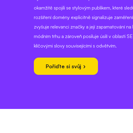
okamžitě spojili se stylovým publikem, které sled
rozšíření domény explicitně signalizuje zaměřen
zvyšuje relevanci značky a její zapamatování n
módním trhu a zároveň posiluje úsilí v oblasti SE
klíčovými slovy souvisejícími s odvětvím.
Pořiďte si svůj