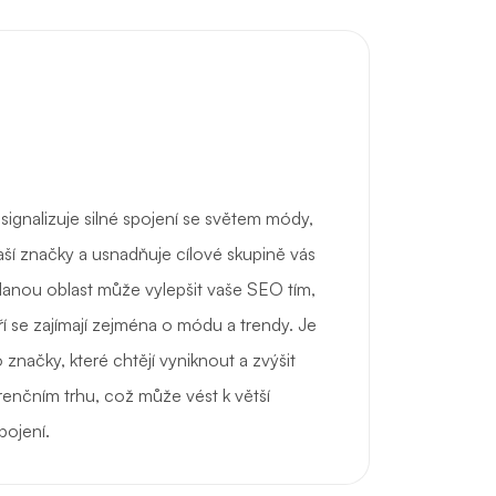
gnalizuje silné spojení se světem módy,
ší značky a usnadňuje cílové skupině vás
 danou oblast může vylepšit vaše SEO tím,
eří se zajímají zejména o módu a trendy. Je
značky, které chtějí vyniknout a zvýšit
renčním trhu, což může vést k větší
pojení.