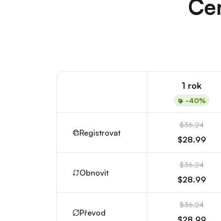
Cen
1 rok
-40%
$36.24
Registrovat
$28.99
$36.24
Obnovit
$28.99
$36.24
Převod
$28.99