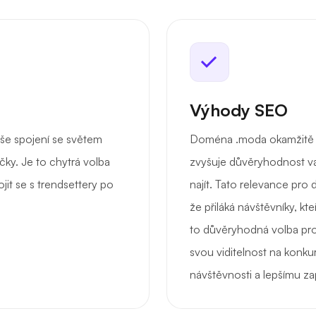
Výhody SEO
še spojení se světem
Doména .moda okamžitě si
čky. Je to chytrá volba
zvyšuje důvěryhodnost va
ojit se s trendsettery po
najít. Tato relevance pro
že přiláká návštěvníky, kt
to důvěryhodná volba pro 
svou viditelnost na konku
návštěvnosti a lepšímu za