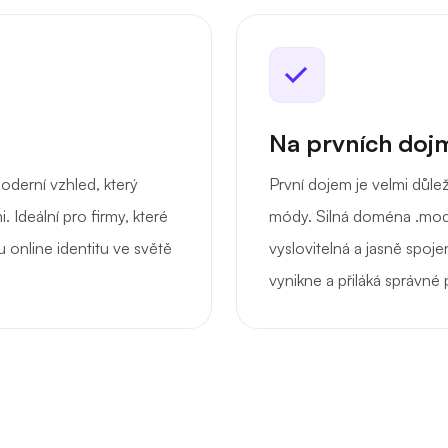
Na prvních dojm
derní vzhled, který
První dojem je velmi důl
 Ideální pro firmy, které
módy. Silná doména .mod
 online identitu ve světě
vyslovitelná a jasně spoj
vynikne a přiláká správné