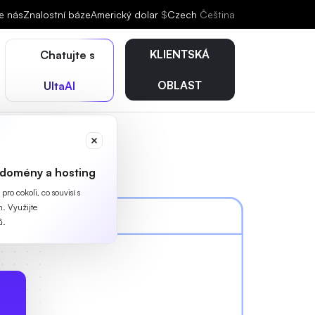
e nás
Znalostní báze
Americký dolar
$
Czech
Čeština
KLIENTSKÁ
Chatujte s
OBLAST
UltaAI
 domény a hosting
ro cokoli, co souvisí s
. Využijte
ů.