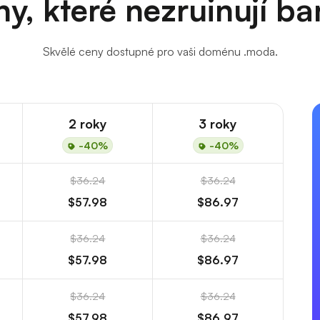
y, které nezruinují b
Skvělé ceny dostupné pro vaši doménu .moda.
2 roky
3 roky
-40%
-40%
$36.24
$36.24
$57.98
$86.97
$36.24
$36.24
$57.98
$86.97
$36.24
$36.24
$57.98
$86.97