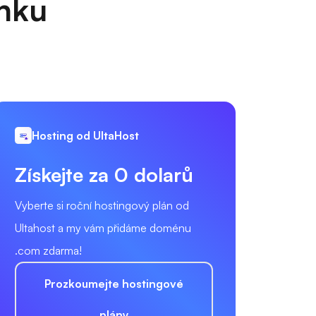
anku
Hosting od UltaHost
Získejte za 0 dolarů
Vyberte si roční hostingový plán od
Ultahost a my vám přidáme doménu
.com zdarma!
Prozkoumejte hostingové
plány