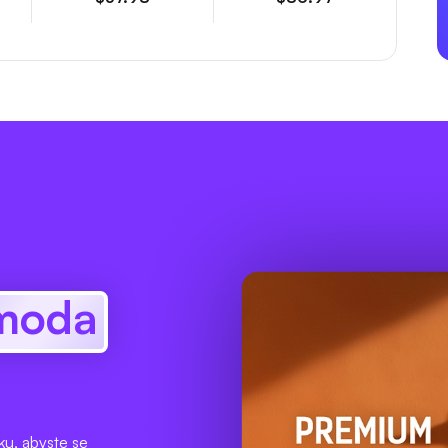
moda
u, abyste se