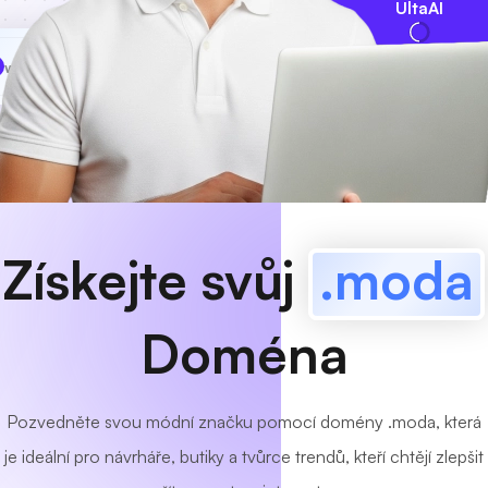
UltaAI
www
MyCafe
.moda
K dispozici!
Získejte svůj
.moda
Doména
Pozvedněte svou módní značku pomocí domény .moda, která
je ideální pro návrháře, butiky a tvůrce trendů, kteří chtějí zlepšit