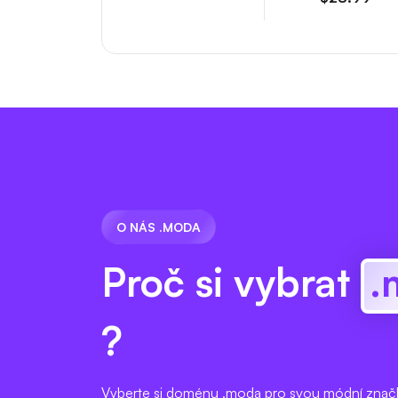
O NÁS .MODA
Proč si vybrat
.
?
Vyberte si doménu .moda pro svou módní značk