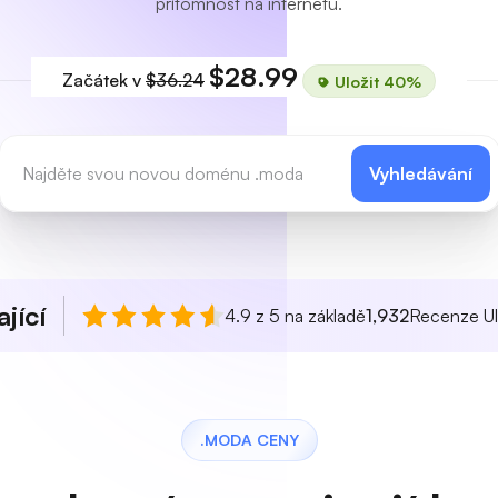
přítomnost na internetu.
$28.99
Začátek v
$36.24
Uložit 40%
Vyhledávání
jící
4.9 z 5 na základě
1,932
Recenze Ul
.MODA CENY