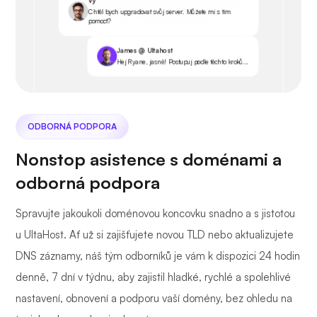
Vy
Chtěl bych upgradovat svůj server. Můžete mi s tím
pomoct?
James @ Ultahost
Hej Ryane, jasně! Postupuj podle těchto kroků...
ODBORNÁ PODPORA
Nonstop asistence s doménami a
odborná podpora
Spravujte jakoukoli doménovou koncovku snadno a s jistotou
u UltaHost. Ať už si zajišťujete novou TLD nebo aktualizujete
DNS záznamy, náš tým odborníků je vám k dispozici 24 hodin
denně, 7 dní v týdnu, aby zajistil hladké, rychlé a spolehlivé
nastavení, obnovení a podporu vaší domény, bez ohledu na