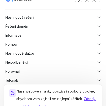
Hostingová řešení
Řešení domén
Informace
Pomoc
Hostingové služby
Nejoblíbenější
Porovnat
Tutoriály
Naše webové stránky používají soubory cookie,
O nás
Zásady zrušení a vrácení peněz
Pravidla a podmínky
abychom vám zajistili co nejlepší zážitek.
Zásady
Zásady ochrany osobních údajů
Právní
Sitemap