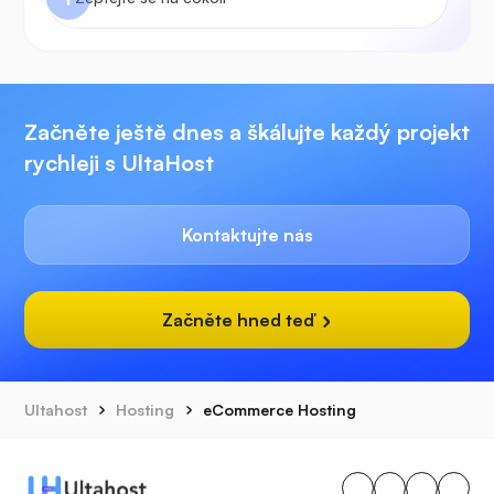
Začněte ještě dnes a škálujte každý projekt
rychleji s UltaHost
Kontaktujte nás
Začněte hned teď
Ultahost
Hosting
eCommerce Hosting