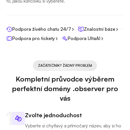
to, jakou koncovku si vyberete.
Podpora živého chatu 24/7
Znalostní báze
Podpora pro tickety
Podpora UltaAI
ZAČÁTEČNÍK? ŽÁDNÝ PROBLÉM
Kompletní průvodce výběrem
perfektní domény .observer pro
vás
Zvolte jednoduchost
Vyberte si chytlavý a přímočarý název, aby si ho