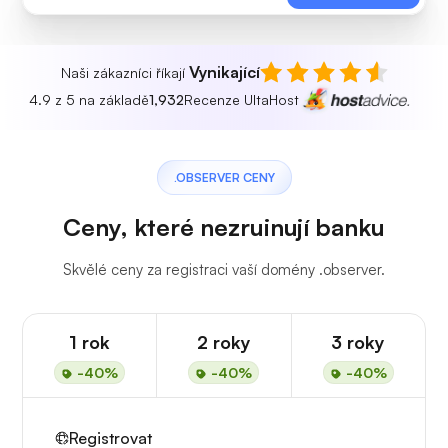
Vynikající
Naši zákazníci říkají
4.9 z 5 na základě
1,932
Recenze UltaHost
.OBSERVER CENY
Ceny, které nezruinují banku
Skvělé ceny za registraci vaší domény .observer.
1 rok
2 roky
3 roky
-40%
-40%
-40%
Registrovat