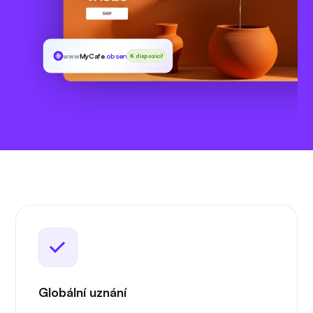
www
MyCafe
.observer
K dispozici!
Globální uznání