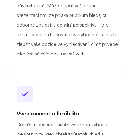
důvěryhodná. Může zlepšit vaši online
prezentaci tím, že přiláká publikum hledající
odborné znalosti a detailní perspektivy. Toto
uznání pomáhá budovat důvěryhodnost a může
zlepšit vaše pozice ve vyhledávání, čímž přivede
cílenější návštěvnost na váš web.
Všestrannost a flexibilita
Doména .observer nabízí výraznou výhodu,
ideální pro ty, kteří chtějí zdůraznit vhled a