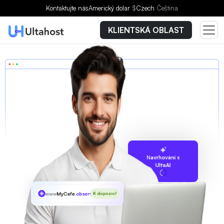
Kontaktujte nás
Americký dolar
$
Czech
Čeština
KLIENTSKÁ OBLAST
Navrhování s
UltaAI
www
MyCafe
.observer
K dispozici!