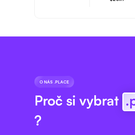
O NÁS .PLACE
Proč si vybrat
.
?