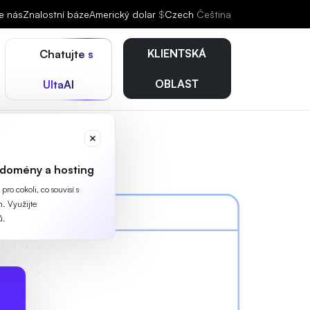
e nás
Znalostní báze
Americký dolar
$
Czech
Čeština
KLIENTSKÁ
Chatujte s
OBLAST
UltaAI
 domény a hosting
ro cokoli, co souvisí s
. Využijte
ů.