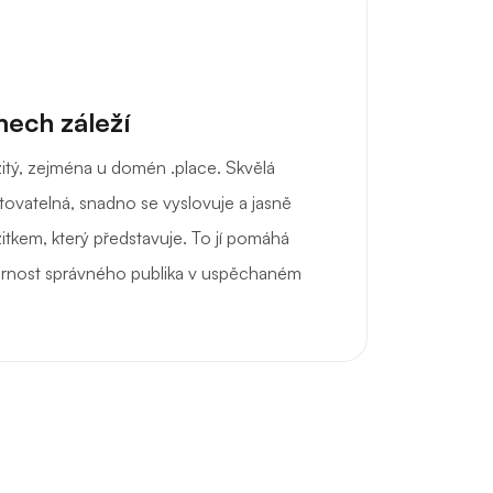
ech záleží
žitý, zejména u domén .place. Skvělá
ovatelná, snadno se vyslovuje a jasně
itkem, který představuje. To jí pomáhá
ornost správného publika v uspěchaném