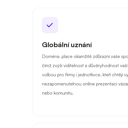
Globální uznání
Doména .place okamžitě zdůrazní vaše spoj
čímž zvýší viditelnost a důvěryhodnost vaší
volbou pro firmy i jednotlivce, kteří chtějí vy
nezapomenutelnou online prezentaci vázan
nebo komunitu.