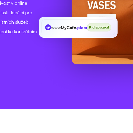
livost v online
sti. Ideální pro
ístních služeb,
www
MyCafe
.place
K dispozici!
jení ke konkrétním