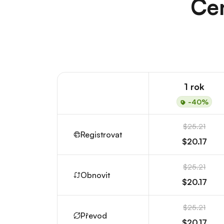
Cen
1 rok
-40%
$25.21
Registrovat
$20.17
$25.21
Obnovit
$20.17
$25.21
Převod
$20.17