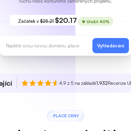
ruchu nebo komunitně zaměřených projektů.
$20.17
Začátek v
$25.21
Uložit 40%
Vyhledávání
jící
4.9 z 5 na základě
1,932
Recenze Ul
.PLACE CENY