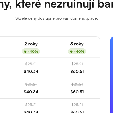
y, které nezruinují b
Skvělé ceny dostupné pro vaši doménu .place.
2 roky
3 roky
-40%
-40%
$25.21
$25.21
$40.34
$60.51
$25.21
$25.21
$40.34
$60.51
$25.21
$25.21
$40.34
$60.51