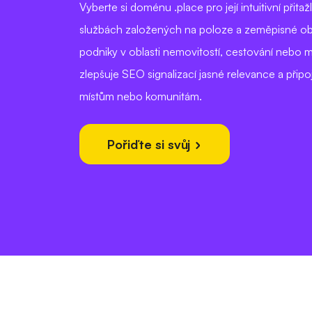
Vyberte si doménu .place pro její intuitivní přitaž
službách založených na poloze a zeměpisné obla
podniky v oblasti nemovitostí, cestování nebo m
zlepšuje SEO signalizací jasné relevance a připo
místům nebo komunitám.
Pořiďte si svůj