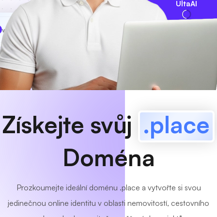
UltaAI
www
MyCafe
.place
K dispozici!
Získejte svůj
.place
Doména
Prozkoumejte ideální doménu .place a vytvořte si svou
jedinečnou online identitu v oblasti nemovitostí, cestovního