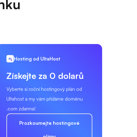
anku
Hosting od UltaHost
Získejte za 0 dolarů
Vyberte si roční hostingový plán od
Ultahost a my vám přidáme doménu
.com zdarma!
Prozkoumejte hostingové
plány