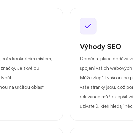
Výhody SEO
ení s konkrétním místem,
Doména .place dodává va
 značky. Je skvělou
spojení vašich webových 
tvořit
Může zlepšit vaši online p
ou na určitou oblast
vaše stránky jsou, což po
relevance může zlepšit vý
uživatelů, kteří hledají n