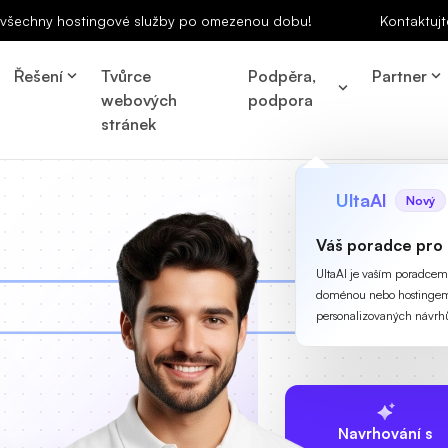
a všechny hostingové služby po omezenou dobu!
Kontaktujt
Řešení
Tvůrce
Podpěra,
Partner
webových
podpora
stránek
UltaAI
Nový
Váš poradce pro
UltaAI je vaším poradcem p
doménou nebo hostingem
personalizovaných návrh
Navrhování s