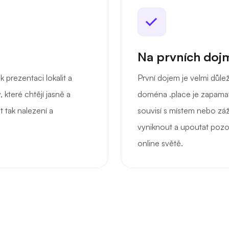
Na prvních dojm
k prezentaci lokalit a
První dojem je velmi důle
, které chtějí jasně a
doména .place je zapamat
t tak nalezení a
souvisí s místem nebo záž
vyniknout a upoutat poz
online světě.