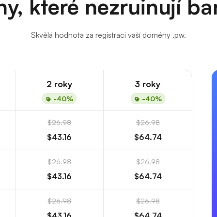
y, které nezruinují b
Skvělá hodnota za registraci vaší domény .pw.
2 roky
3 roky
-40%
-40%
$26.98
$26.98
$43.16
$64.74
$26.98
$26.98
$43.16
$64.74
$26.98
$26.98
$43.16
$64.74