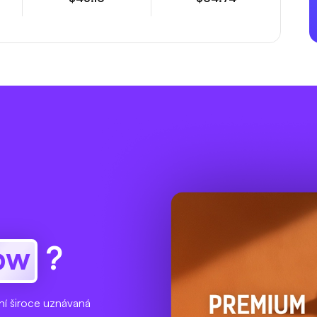
pw
?
ní široce uznávaná