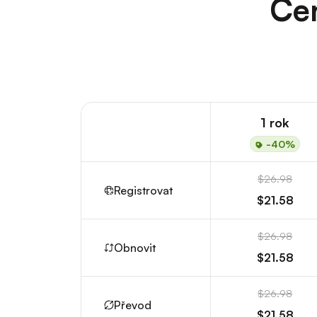
Cen
1 rok
-40%
$26.98
Registrovat
$21.58
$26.98
Obnovit
$21.58
$26.98
Převod
$21.58