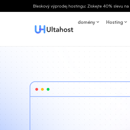
Bleskový výprodej hostingu: Získejte 40% slevu n
domény
Hosting