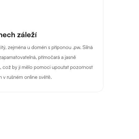
ech záleží
žitý, zejména u domén s příponou .pw. Silná
apamatovatelná, přímočará a jasně
cí, což by jí mělo pomoci upoutat pozornost
um v rušném online světě.