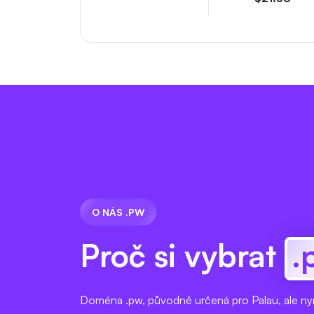
O NÁS .PW
Proč si vybrat
.
Doména .pw, původně určená pro Palau, ale ny