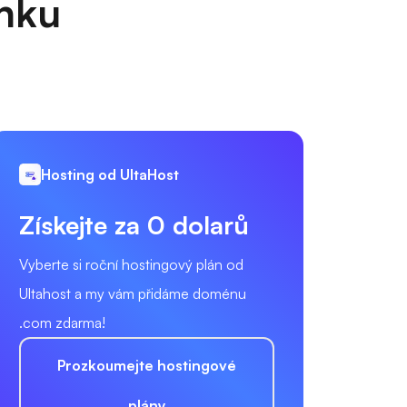
anku
Hosting od UltaHost
Získejte za 0 dolarů
Vyberte si roční hostingový plán od
Ultahost a my vám přidáme doménu
.com zdarma!
Prozkoumejte hostingové
plány