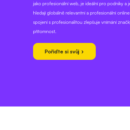
jako profesionální web, je ideální pro podniky a j
hledají globálně relevantní a profesionální online
spojení s profesionalitou zlepšuje vnímání značky
přítomnost.
Pořiďte si svůj