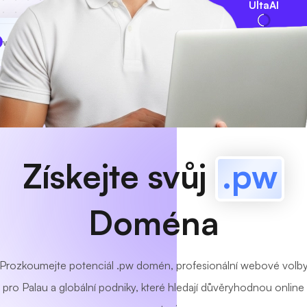
UltaAI
www
MyCafe
.pw
K dispozici!
Získejte svůj
.pw
Doména
Prozkoumejte potenciál .pw domén, profesionální webové volb
pro Palau a globální podniky, které hledají důvěryhodnou online