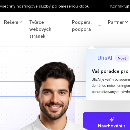
a všechny hostingové služby po omezenou dobu!
Kontaktujt
Řešení
Tvůrce
Podpěra,
Partner
webových
podpora
stránek
UltaAI
Nový
Váš poradce pro
UltaAI je vaším poradcem p
doménou nebo hostingem
personalizovaných návrh
Navrhování s