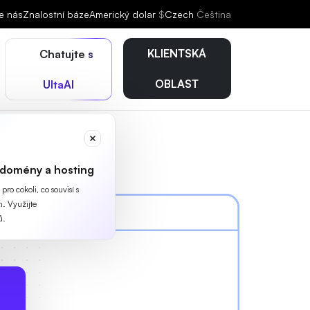
e nás
Znalostní báze
Americký dolar
$
Czech
Čeština
KLIENTSKÁ
Chatujte s
OBLAST
UltaAI
 domény a hosting
ro cokoli, co souvisí s
. Využijte
ů.