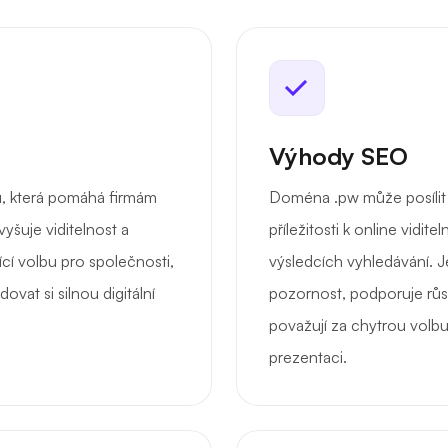
Výhody SEO
u, která pomáhá firmám
Doména .pw může posílit 
vyšuje viditelnost a
příležitosti k online vid
ící volbu pro společnosti,
výsledcích vyhledávání. J
ovat si silnou digitální
pozornost, podporuje růst
považují za chytrou volbu,
prezentaci.