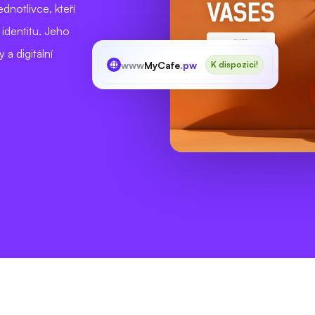
ednotlivce, kteří
 identitu. Jeho
 a digitální
www
MyCafe
.pw
K dispozici!