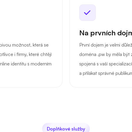
Na prvních dojm
ivou možnost, která se
První dojem je velmi důle
tlivce i firmy, které chtějí
doména .pw by měla být z
line identitu s moderním
spojená s vaší specializa
a přilákat správné publik
Doplňkové služby