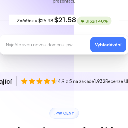
prezentaci.
$21.58
Začátek v
$26.98
Uložit 40%
Vyhledávání
jící
4.9 z 5 na základě
1,932
Recenze Ul
.PW CENY