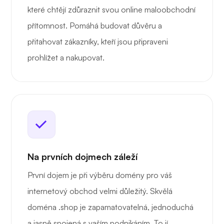
které chtějí zdůraznit svou online maloobchodní
přítomnost. Pomáhá budovat důvěru a
přitahovat zákazníky, kteří jsou připraveni
prohlížet a nakupovat.
Na prvních dojmech záleží
První dojem je při výběru domény pro váš
internetový obchod velmi důležitý. Skvělá
doména .shop je zapamatovatelná, jednoduchá
a jasně spojená s vaším podnikáním. To jí