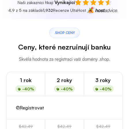
Vynikající
Naši zákazníci říkají
4.9 z 5 na základě
1,932
Recenze UltaHost
.SHOP CENY
Ceny, které nezruinují banku
Skvělá hodnota za registraci vaší domény .shop.
1 rok
2 roky
3 roky
-40%
-40%
-40%
Registrovat
$42.49
$42.49
$42.49