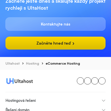
Začněte ještě dnes a škálujte každý projekt
rychleji s UltaHost
Kontaktujte nás
Začněte hned teď
Ultahost
Hosting
eCommerce Hosting
Hostingová řešení
Řešení domén