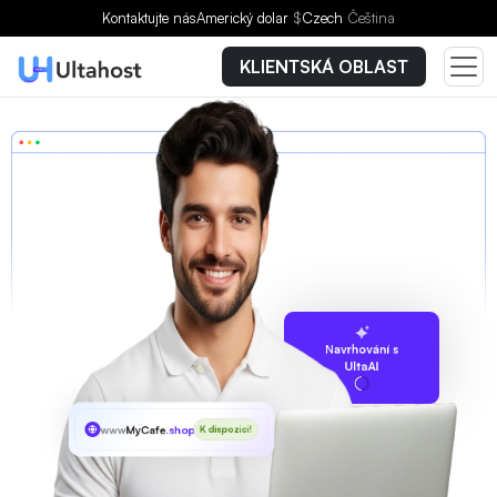
Kontaktujte nás
Americký dolar
$
Czech
Čeština
KLIENTSKÁ OBLAST
Navrhování s
UltaAI
www
MyCafe
.shop
K dispozici!