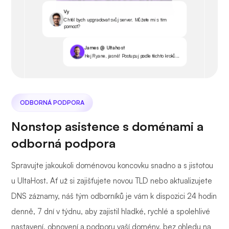
Vy
Chtěl bych upgradovat svůj server. Můžete mi s tím
pomoct?
James @ Ultahost
Hej Ryane, jasně! Postupuj podle těchto kroků...
ODBORNÁ PODPORA
Nonstop asistence s doménami a
odborná podpora
Spravujte jakoukoli doménovou koncovku snadno a s jistotou
u UltaHost. Ať už si zajišťujete novou TLD nebo aktualizujete
DNS záznamy, náš tým odborníků je vám k dispozici 24 hodin
denně, 7 dní v týdnu, aby zajistil hladké, rychlé a spolehlivé
nastavení, obnovení a podporu vaší domény, bez ohledu na