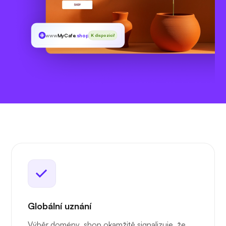
www
MyCafe
.shop
K dispozici!
Globální uznání
Výběr domény .shop okamžitě signalizuje, že