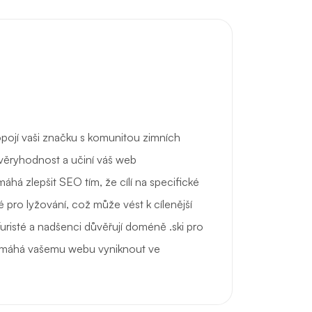
pojí vaši značku s komunitou zimních
ůvěryhodnost a učiní váš web
há zlepšit SEO tím, že cílí na specifické
é pro lyžování, což může vést k cílenější
Turisté a nadšenci důvěřují doméně .ski pro
omáhá vašemu webu vyniknout ve