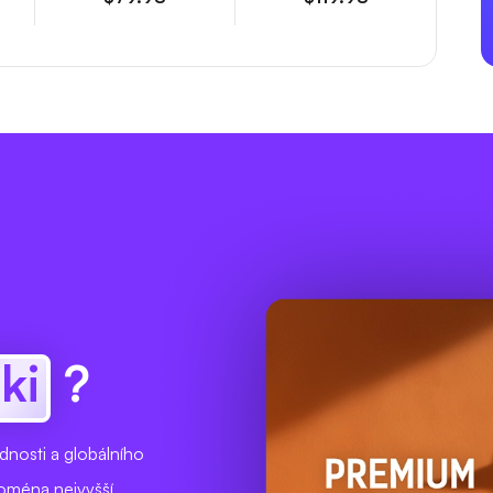
ski
?
osti a globálního
doména nejvyšší