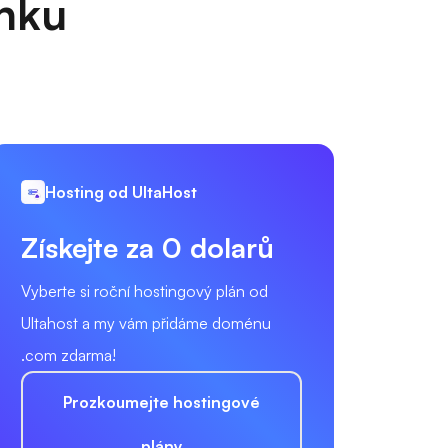
anku
Hosting od UltaHost
Získejte za 0 dolarů
Vyberte si roční hostingový plán od
Ultahost a my vám přidáme doménu
.com zdarma!
Prozkoumejte hostingové
plány