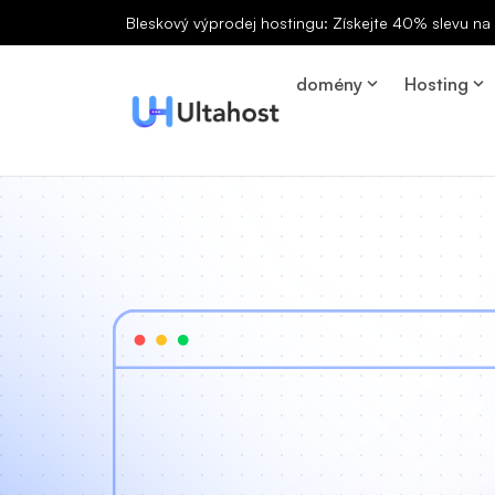
Bleskový výprodej hostingu: Získejte 40% slevu n
domény
Hosting