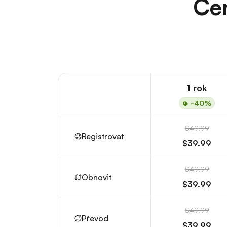
Cen
1 rok
-40%
$49.99
Registrovat
$39.99
$49.99
Obnovit
$39.99
$49.99
Převod
$39.99