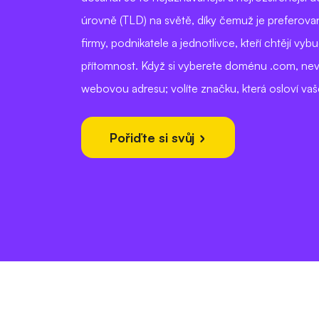
úrovně (TLD) na světě, díky čemuž je preferov
firmy, podnikatele a jednotlivce, kteří chtějí vyb
přítomnost. Když si vyberete doménu .com, ne
webovou adresu; volíte značku, která osloví vaš
Pořiďte si svůj