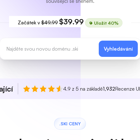
související se sněhem.
$39.99
Začátek v
$49.99
Uložit 40%
Vyhledávání
jící
4.9 z 5 na základě
1,932
Recenze Ul
.SKI CENY