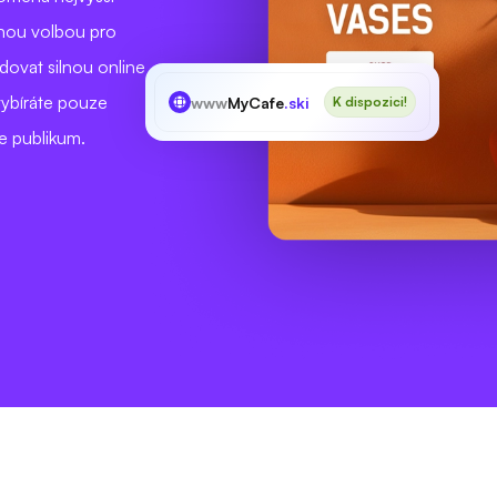
anou volbou pro
udovat silnou online
vybíráte pouze
www
MyCafe
.ski
K dispozici!
e publikum.