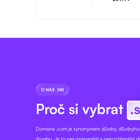
O NÁS .SKI
Proč si vybrat
.
Doména .com je synonymem důvěry, důvěryhodn
dosahu. Je to nejuznávanější a nejrozšířenější 