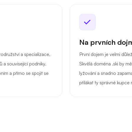
Na prvních dojm
družství a specializace,
První dojem je velmi důle
 a související podniky.
Skvělá doména .ski by měl
m a přímo se spojit se
lyžování a snadno zapama
přilákat ty správné kupce