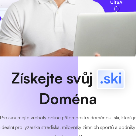
UltaAI
www
MyCafe
.ski
K dispozici!
Získejte svůj
.ski
Doména
Prozkoumejte vrcholy online přítomnosti s doménou .ski, která j
ideální pro lyžařská střediska, milovníky zimních sportů a podniky