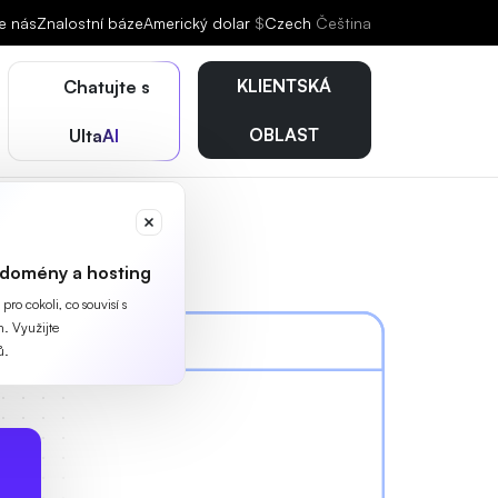
e nás
Znalostní báze
Americký dolar
$
Czech
Čeština
KLIENTSKÁ
Chatujte s
OBLAST
UltaAI
 domény a hosting
ro cokoli, co souvisí s
. Využijte
ů.