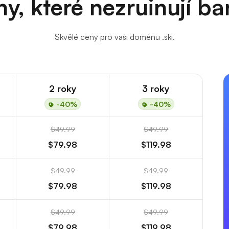
y, které nezruinují b
Skvělé ceny pro vaši doménu .ski.
2 roky
3 roky
-40%
-40%
$49.99
$49.99
$79.98
$119.98
$49.99
$49.99
$79.98
$119.98
$49.99
$49.99
$79.98
$119.98