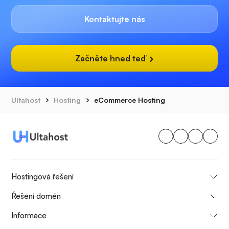
Kontaktujte nás
Začněte hned teď
Ultahost
Hosting
eCommerce Hosting
Hostingová řešení
Řešení domén
Informace