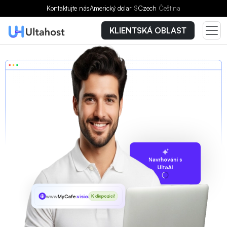
Kontaktujte nás
Americký dolar
$
Czech
Čeština
KLIENTSKÁ OBLAST
Navrhování s
UltaAI
www
MyCafe
.vision
K dispozici!