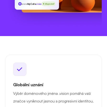
www
MyCafe
.vision
K dispozici!
Globální uznání
Výběr doménového jména .vision pomáhá vaší
značce vyniknout jasnou a progresivní identitou.