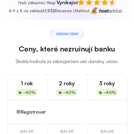
Vynikající
Naši zákazníci říkají
4.9 z 5 na základě
1,932
Recenze UltaHost
.VISION CENY
Ceny, které nezruinují banku
Skvělá hodnota za zabezpečení vaší domény .vision.
1 rok
2 roky
3 roky
-40%
-40%
-40%
Registrovat
$41.65
$41.65
$41.65