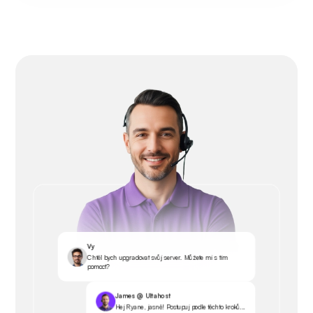
Vy
Chtěl bych upgradovat svůj server. Můžete mi s tím
pomoct?
James @ Ultahost
Hej Ryane, jasně! Postupuj podle těchto kroků...