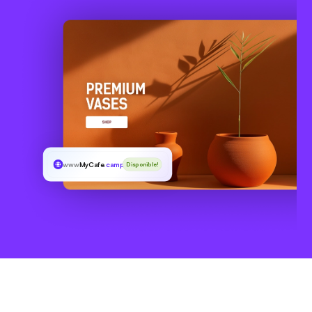
www
MyCafe
.camp
Disponible!