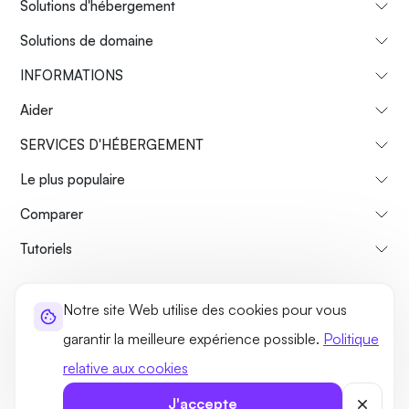
Solutions d'hébergement
Solutions de domaine
INFORMATIONS
Aider
SERVICES D'HÉBERGEMENT
Le plus populaire
Comparer
Tutoriels
À propos de nous
Politique de remboursement
Notre site Web utilise des cookies pour vous
Termes et conditions
Politique de confidentialité
Légal
garantir la meilleure expérience possible.
Politique
Plan du site
relative aux cookies
©2026 UltaHost - Tous les droits sont réservés
J'accepte