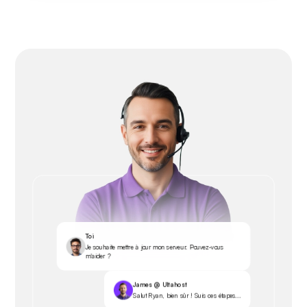
Toi
Je souhaite mettre à jour mon serveur. Pouvez-vous
m'aider ?
James @ Ultahost
Salut Ryan, bien sûr ! Suis ces étapes...