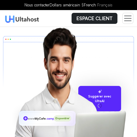
Nous contacter
Dollars américain
$
French
Français
ESPACE CLIENT
Suggérer avec
UltaAI
www
MyCafe
.camp
Disponible!