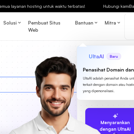
emua layanan hosting untuk waktu terbatas!
Hubungi kami
Ba
Solusi
Pembuat Situs
Bantuan
Mitra
Web
UltaAI
Baru
Penasihat Domain dan
UltaAI adalah penasihat Anda un
terkait dengan domain atau host
yang dipersonalisasi.
Menyarankan
dengan UltaAI