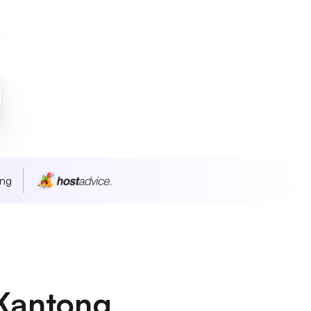
ang
Kantong