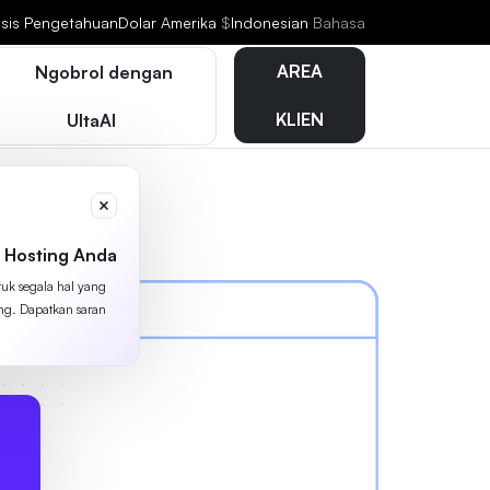
sis Pengetahuan
Dolar Amerika
$
Indonesian
Bahasa
AREA
Ngobrol dengan
KLIEN
UltaAI
 Hosting Anda
tuk segala hal yang
ing. Dapatkan saran