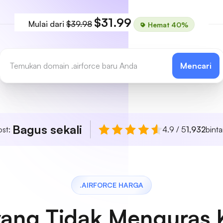
$31.99
Mulai dari
$39.98
Hemat 40%
Mencari
Bagus sekali
ost:
4.9 / 5
1,932
bint
.AIRFORCE HARGA
yang Tidak Menguras 