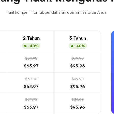
Tarif kompetitif untuk pendaftaran domain .airforce Anda.
2 Tahun
3 Tahun
-40%
-40%
$39.98
$39.98
$63.97
$95.96
$39.98
$39.98
$63.97
$95.96
$39.98
$39.98
$63.97
$95.96