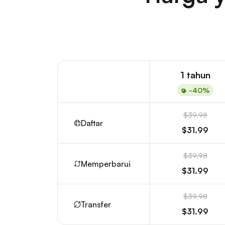
1 tahun
-40%
$39.98
Daftar
$31.99
$39.98
Memperbarui
$31.99
$39.98
Transfer
$31.99