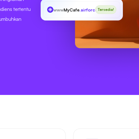
diens tertentu
www
MyCafe
.airforce
Tersedia!
enumbuhkan