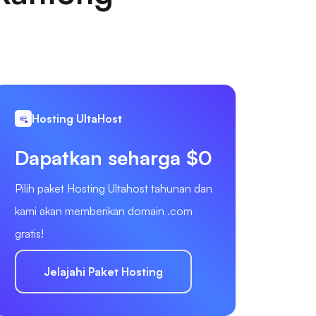
Hosting UltaHost
Dapatkan seharga $0
Pilih paket Hosting Ultahost tahunan dan
kami akan memberikan domain .com
gratis!
Jelajahi Paket Hosting