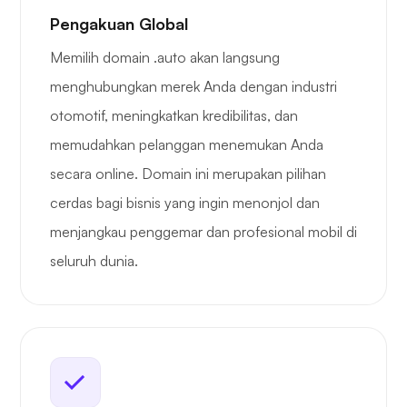
Pengakuan Global
Memilih domain .auto akan langsung
menghubungkan merek Anda dengan industri
otomotif, meningkatkan kredibilitas, dan
memudahkan pelanggan menemukan Anda
secara online. Domain ini merupakan pilihan
cerdas bagi bisnis yang ingin menonjol dan
menjangkau penggemar dan profesional mobil di
seluruh dunia.