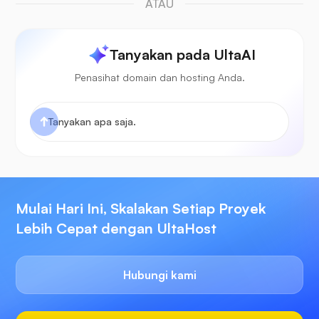
ATAU
Tanyakan pada UltaAI
Penasihat domain dan hosting Anda.
Mulai Hari Ini, Skalakan Setiap Proyek
Lebih Cepat dengan UltaHost
Hubungi kami