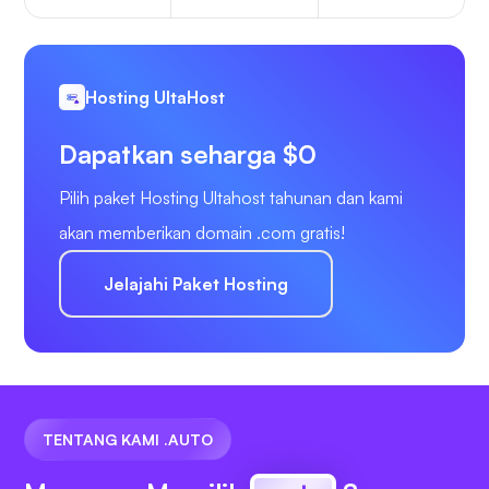
Hosting UltaHost
Dapatkan seharga $0
Pilih paket Hosting Ultahost tahunan dan kami
akan memberikan domain .com gratis!
Jelajahi Paket Hosting
TENTANG KAMI .AUTO