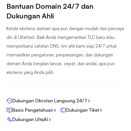
Bantuan Domain 24/7 dan
Dukungan Ahli
Kelola ekstensi domain apa pun dengan mudah dan percaya
diri di UltaHost. Baik Anda mengamankan TLD baru atau
memperbarui catatan DNS, tim ahli kami siap 24/7 untuk
memastikan pengaturan, perpanjangan, dan dukungan
domain Anda berjalan lancar, cepat, dan andal, apa pun
ekstensi yang Anda pilih.
Dukungan Obrolan Langsung 24/7
Basis Pengetahuan
Dukungan Tiket
Dukungan UltaAI