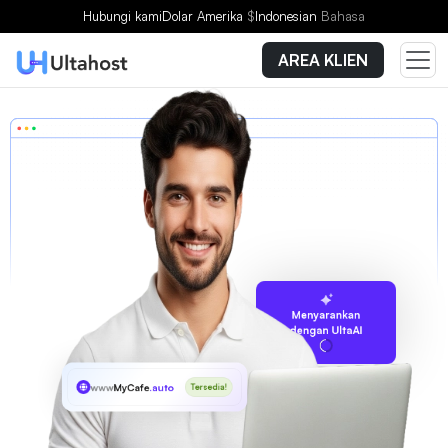
Hubungi kami
Dolar Amerika
$
Indonesian
Bahasa
AREA KLIEN
Menyarankan
dengan UltaAI
www
MyCafe
.auto
Tersedia!