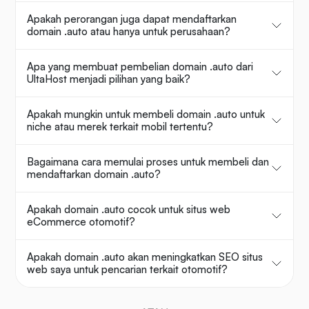
Apakah perorangan juga dapat mendaftarkan
domain .auto atau hanya untuk perusahaan?
Apa yang membuat pembelian domain .auto dari
UltaHost menjadi pilihan yang baik?
Apakah mungkin untuk membeli domain .auto untuk
niche atau merek terkait mobil tertentu?
Bagaimana cara memulai proses untuk membeli dan
mendaftarkan domain .auto?
Apakah domain .auto cocok untuk situs web
eCommerce otomotif?
Apakah domain .auto akan meningkatkan SEO situs
web saya untuk pencarian terkait otomotif?