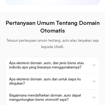
Pertanyaan Umum Tentang Domain
Otomatis
Telusuri pertanyaan umum tentang .auto atau tanyakan saja
kepada UltaAI.
Apa ekstensi domain .auto, dan jenis bisnis atau
individu apa yang biasanya menggunakannya?
Apa ekstensi domain .auto dan untuk siapa itu
ditujukan?
Bagaimana mendaftarkan domain .auto dapat
menguntungkan bisnis otomotif saya?