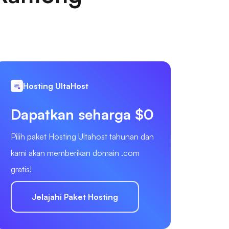
Hosting UltaHost
Dapatkan seharga $0
Pilih paket Hosting Ultahost tahunan dan
kami akan memberikan domain .com
gratis!
Jelajahi Paket Hosting