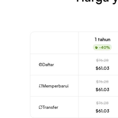
1 tahun
-40%
$76.28
Daftar
$61.03
$76.28
Memperbarui
$61.03
$76.28
Transfer
$61.03