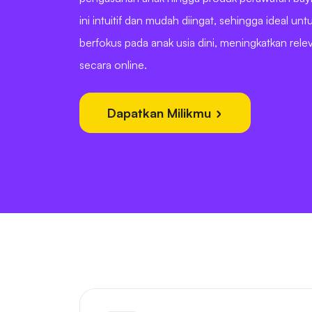
ini intuitif dan mudah diingat, sehingga ideal un
berfokus pada anak usia dini, meningkatkan releva
secara online.
Dapatkan Milikmu