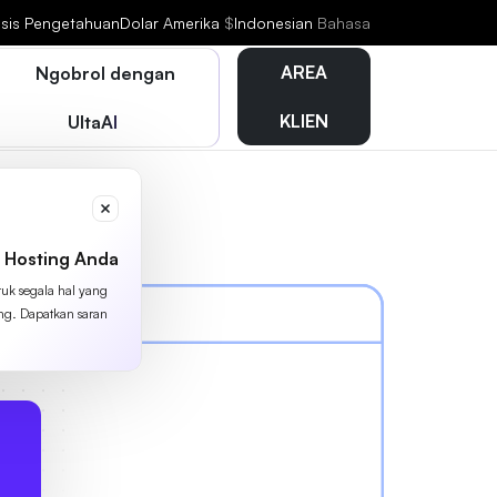
sis Pengetahuan
Dolar Amerika
$
Indonesian
Bahasa
AREA
Ngobrol dengan
KLIEN
UltaAI
 Hosting Anda
tuk segala hal yang
ing. Dapatkan saran