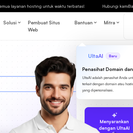
emua layanan hosting untuk waktu terbatas!
Hubungi kami
Ba
Solusi
Pembuat Situs
Bantuan
Mitra
Web
UltaAI
Baru
Penasihat Domain dan
UltaAI adalah penasihat Anda un
terkait dengan domain atau host
yang dipersonalisasi.
Menyarankan
dengan UltaAI