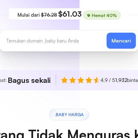
$61.03
Mulai dari
$76.28
Hemat 40%
Mencari
Bagus sekali
ost:
4.9 / 5
1,932
bint
.BABY HARGA
yang Tidak Menguras 