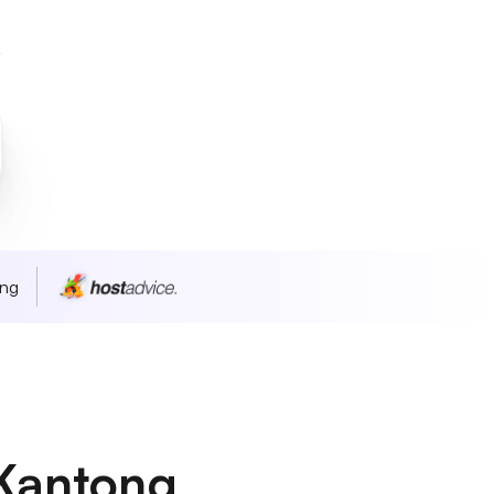
ang
Kantong