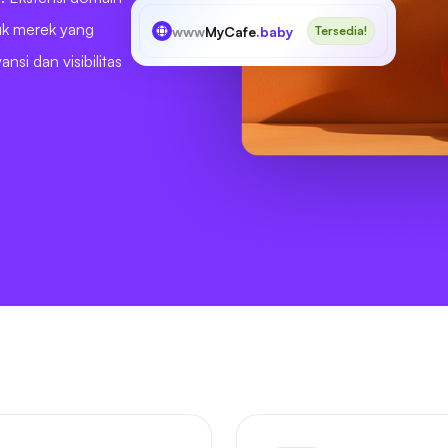
tuk merek yang
www
MyCafe
.baby
Tersedia!
nsi dan visibilitas