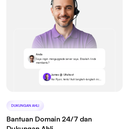
Anda
Saya ingin mengupgrade server saya. Bisakah Anda
membantu?
James @ Ultahost
Hai Ryan, tentu! Ikuti langkah-langkah ini...
DUKUNGAN AHLI
Bantuan Domain 24/7 dan
Dukungan Ahli