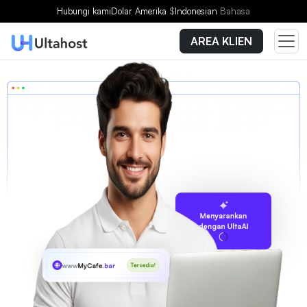
Hubungi kami
Dolar Amerika
$
Indonesian
Bahasa
AREA KLIEN
Menyarankan
dengan UltaAI
www
MyCafe
.bar
Tersedia!