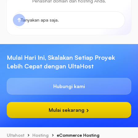
Penasihat domain dan hosting Anda.
Mulai Hari Ini, Skalakan Setiap Proyek
Lebih Cepat dengan UltaHost
Hubungi kami
Mulai sekarang
Ultahost
Hosting
eCommerce Hosting