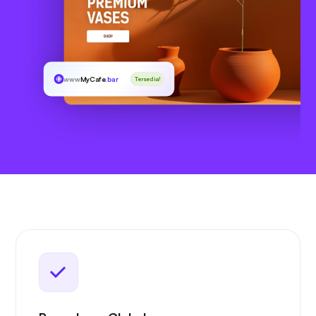
www
MyCafe
.bar
Tersedia!