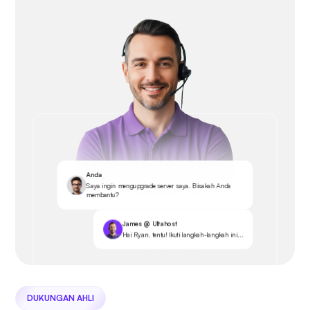
Anda
Saya ingin mengupgrade server saya. Bisakah Anda
membantu?
James @ Ultahost
Hai Ryan, tentu! Ikuti langkah-langkah ini...
DUKUNGAN AHLI