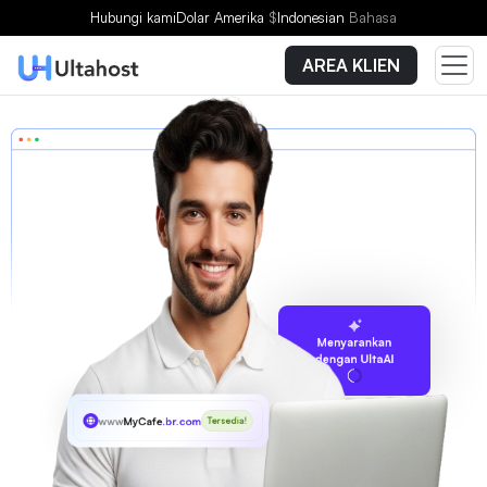
Hubungi kami
Dolar Amerika
$
Indonesian
Bahasa
AREA KLIEN
Menyarankan
dengan UltaAI
www
MyCafe
.br.com
Tersedia!