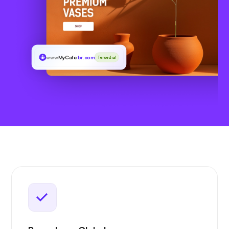
www
MyCafe
.br.com
Tersedia!