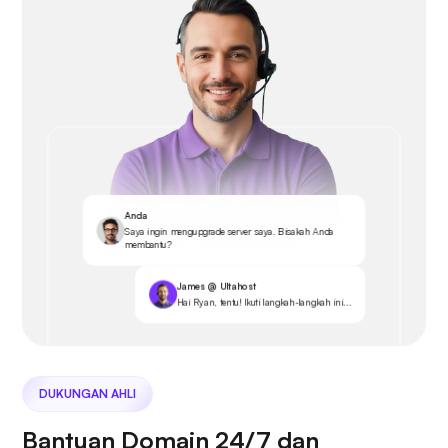
Anda
Saya ingin mengupgrade server saya. Bisakah Anda
membantu?
James @ Ultahost
Hai Ryan, tentu! Ikuti langkah-langkah ini...
DUKUNGAN AHLI
Bantuan Domain 24/7 dan