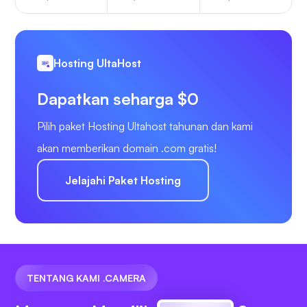
Hosting UltaHost
Dapatkan seharga $0
Pilih paket Hosting Ultahost tahunan dan kami
akan memberikan domain .com gratis!
Jelajahi Paket Hosting
TENTANG KAMI .CAMERA