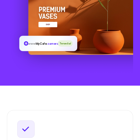
www
MyCafe
.camera
Tersedia!