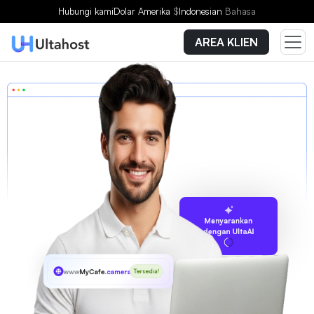
Hubungi kami
Dolar Amerika
$
Indonesian
Bahasa
AREA KLIEN
Menyarankan
dengan UltaAI
www
MyCafe
.camera
Tersedia!