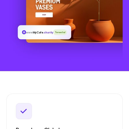
www
MyCafe
.charity
Tersedia!