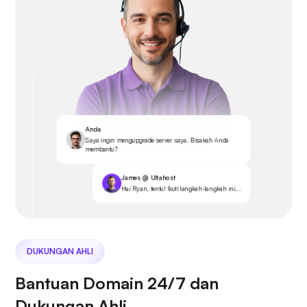
Anda
Saya ingin mengupgrade server saya. Bisakah Anda
membantu?
James @ Ultahost
Hai Ryan, tentu! Ikuti langkah-langkah ini...
DUKUNGAN AHLI
Bantuan Domain 24/7 dan
Dukungan Ahli