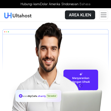
Hubungi kami
Dolar Amerika
$
Indonesian
Bahasa
AREA KLIEN
Menyarankan
dengan UltaAI
www
MyCafe
.charity
Tersedia!