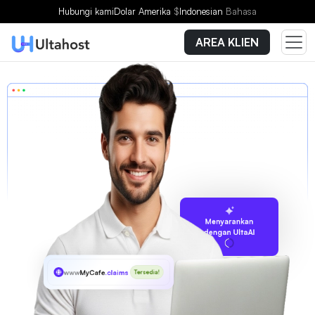
Hubungi kami
Dolar Amerika
$
Indonesian
Bahasa
AREA KLIEN
Menyarankan
dengan UltaAI
www
MyCafe
.claims
Tersedia!