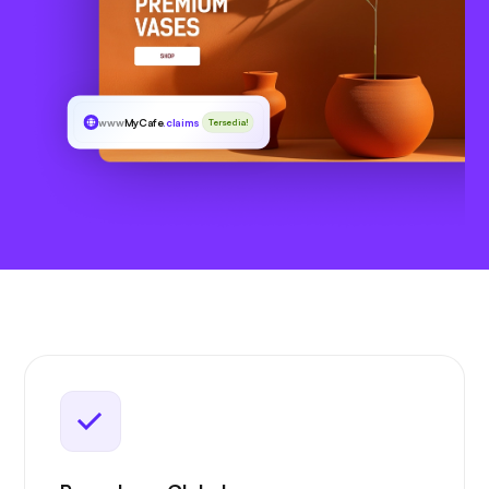
www
MyCafe
.claims
Tersedia!