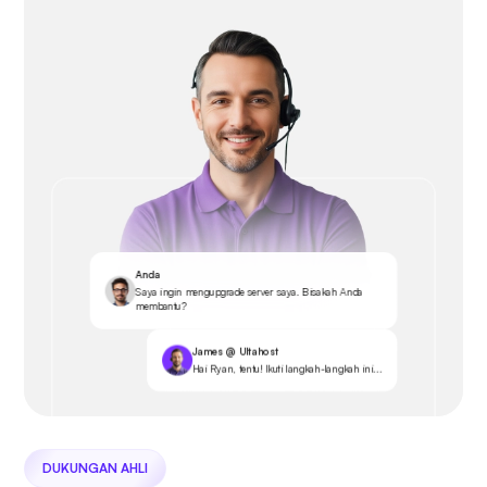
Anda
Saya ingin mengupgrade server saya. Bisakah Anda
membantu?
James @ Ultahost
Hai Ryan, tentu! Ikuti langkah-langkah ini...
DUKUNGAN AHLI