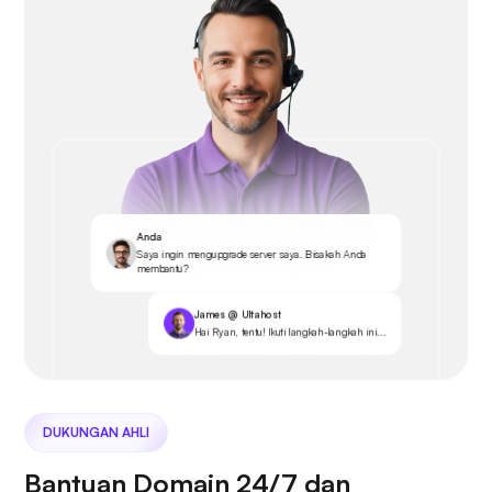
Anda
Saya ingin mengupgrade server saya. Bisakah Anda
membantu?
James @ Ultahost
Hai Ryan, tentu! Ikuti langkah-langkah ini...
DUKUNGAN AHLI
Bantuan Domain 24/7 dan