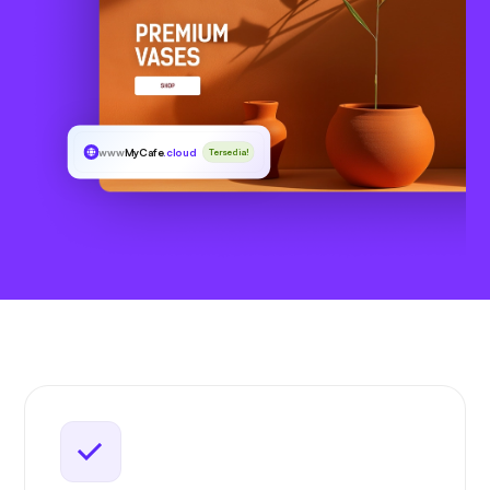
www
MyCafe
.cloud
Tersedia!