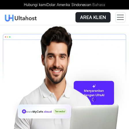
Hubungi kami
Dolar Amerika
$
Indonesian
Bahasa
AREA KLIEN
Menyarankan
dengan UltaAI
www
MyCafe
.cloud
Tersedia!