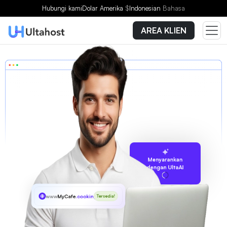
Hubungi kami
Dolar Amerika
$
Indonesian
Bahasa
AREA KLIEN
Menyarankan
dengan UltaAI
www
MyCafe
.cooking
Tersedia!