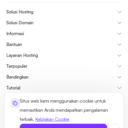
Solusi Hosting
Solusi Domain
Informasi
Bantuan
Layanan Hosting
Terpopuler
Bandingkan
Tutorial
Situs web kami menggunakan cookie untuk
Tentang kami
Kebijakan Pembatalan & Pengembalian Dana
memastikan Anda mendapatkan pengalaman
Syarat dan ketentuan
Kebijakan pribadi
Hukum
Sitemap
terbaik.
Kebijakan Cookie