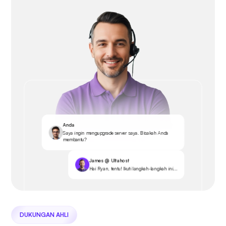
Anda
Saya ingin mengupgrade server saya. Bisakah Anda
membantu?
James @ Ultahost
Hai Ryan, tentu! Ikuti langkah-langkah ini...
DUKUNGAN AHLI