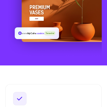
www
MyCafe
.cooking
Tersedia!