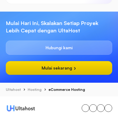
Mulai Hari Ini, Skalakan Setiap Proyek
Lebih Cepat dengan UltaHost
Hubungi kami
Mulai sekarang
Ultahost
Hosting
eCommerce Hosting