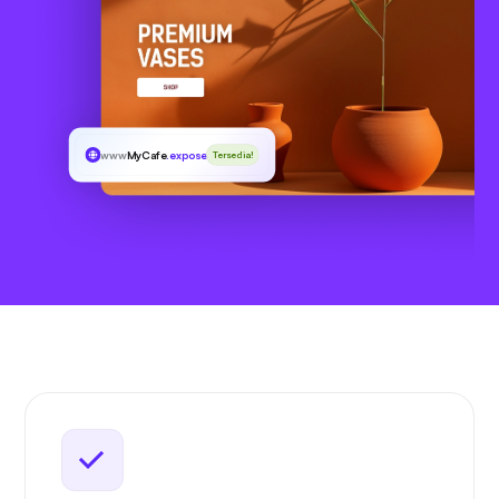
www
MyCafe
.exposed
Tersedia!