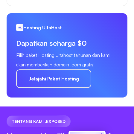
Hosting UltaHost
Dapatkan seharga $0
Pilih paket Hosting Ultahost tahunan dan kami
akan memberikan domain .com gratis!
Jelajahi Paket Hosting
TENTANG KAMI .EXPOSED