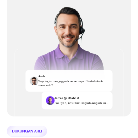
Anda
Saya ingin mengupgrade server saya. Bisakah Anda
membantu?
James @ Ultahost
Hai Ryan, tentu! Ikuti langkah-langkah ini...
DUKUNGAN AHLI