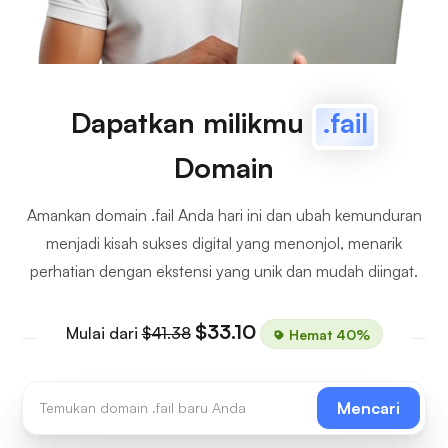
Dapatkan milikmu
.fail
Domain
Amankan domain .fail Anda hari ini dan ubah kemunduran
menjadi kisah sukses digital yang menonjol, menarik
perhatian dengan ekstensi yang unik dan mudah diingat.
$33.10
Mulai dari
$41.38
Hemat 40%
Mencari