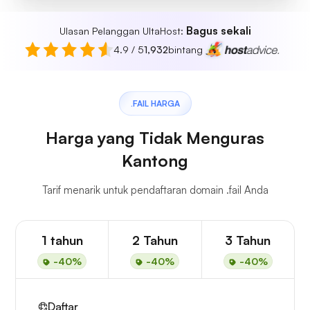
Bagus sekali
Ulasan Pelanggan UltaHost:
4.9 / 5
1,932
bintang
.FAIL HARGA
Harga yang Tidak Menguras
Kantong
Tarif menarik untuk pendaftaran domain .fail Anda
1 tahun
2 Tahun
3 Tahun
-40%
-40%
-40%
Daftar