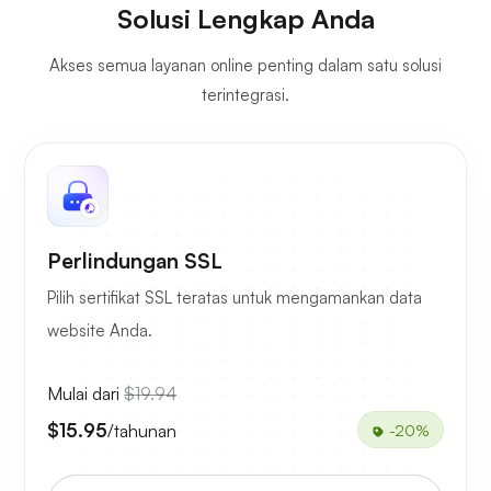
Solusi Lengkap Anda
Akses semua layanan online penting dalam satu solusi
terintegrasi.
Perlindungan SSL
Pilih sertifikat SSL teratas untuk mengamankan data
website Anda.
Mulai dari
$19.94
$15.95
/tahunan
-20%