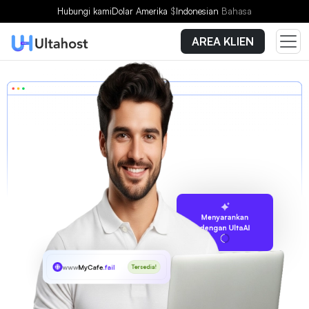
Hubungi kami
Dolar Amerika
$
Indonesian
Bahasa
AREA KLIEN
Menyarankan
dengan UltaAI
www
MyCafe
.fail
Tersedia!