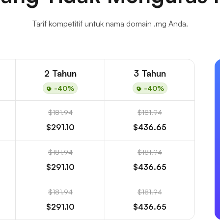
Tarif kompetitif untuk nama domain .mg Anda.
2 Tahun
3 Tahun
-40%
-40%
$181.94
$181.94
$291.10
$436.65
$181.94
$181.94
$291.10
$436.65
$181.94
$181.94
$291.10
$436.65