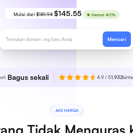
$145.55
Mulai dari
$181.94
Hemat 40%
Mencari
Bagus sekali
ost:
4.9 / 5
1,932
bint
.MG HARGA
yang Tidak Menguras 