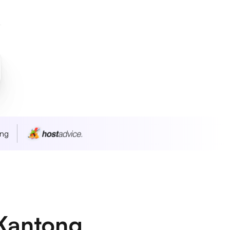
ang
Kantong