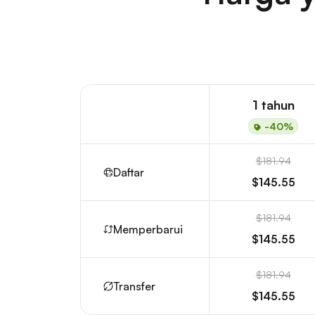
1 tahun
-40%
$181.94
Daftar
$145.55
$181.94
Memperbarui
$145.55
$181.94
Transfer
$145.55