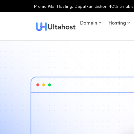
Promo Kilat Hosting: Dapatkan diskon 40% untuk s
Domain
Hosting