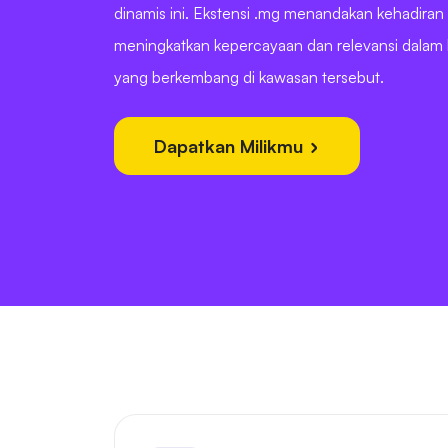
dinamis ini. Ekstensi .mg menandakan kehadiran 
meningkatkan kepercayaan dan relevansi dalam l
yang berkembang di kawasan tersebut.
Dapatkan Milikmu