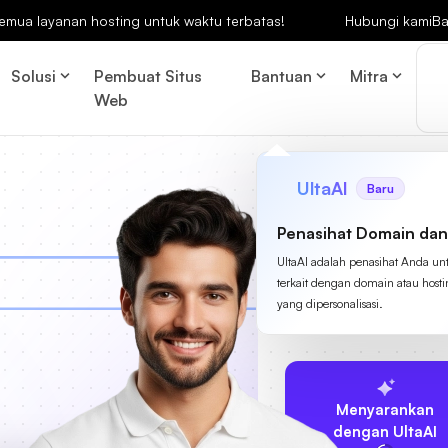
emua layanan hosting untuk waktu terbatas!
Hubungi kami
Ba
Solusi
Pembuat Situs
Bantuan
Mitra
Web
UltaAI
Baru
Penasihat Domain dan
UltaAI adalah penasihat Anda un
terkait dengan domain atau host
yang dipersonalisasi.
Menyarankan
dengan UltaAI