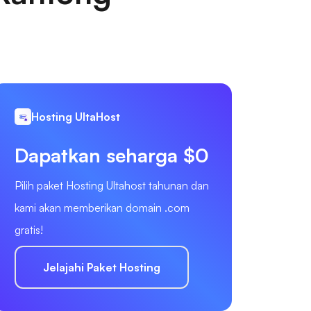
Hosting UltaHost
Dapatkan seharga $0
Pilih paket Hosting Ultahost tahunan dan
kami akan memberikan domain .com
gratis!
Jelajahi Paket Hosting