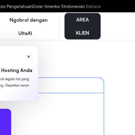
sis Pengetahuan
Dolar Amerika
$
Indonesian
Bahasa
AREA
Ngobrol dengan
KLIEN
UltaAI
 Hosting Anda
tuk segala hal yang
ing. Dapatkan saran