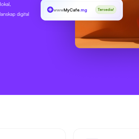
lokal,
www
MyCafe
.mg
Tersedia!
anskap digital