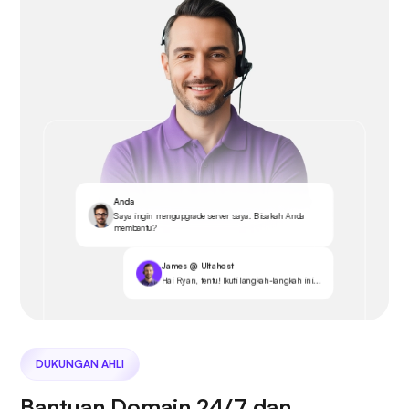
Anda
Saya ingin mengupgrade server saya. Bisakah Anda
membantu?
James @ Ultahost
Hai Ryan, tentu! Ikuti langkah-langkah ini...
DUKUNGAN AHLI
Bantuan Domain 24/7 dan