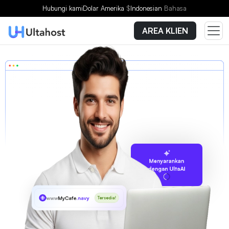
Hubungi kami
Dolar Amerika
$
Indonesian
Bahasa
AREA KLIEN
Menyarankan
dengan UltaAI
www
MyCafe
.navy
Tersedia!