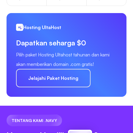
Hosting UltaHost
Dapatkan seharga $0
Pilih paket Hosting Ultahost tahunan dan kami
akan memberikan domain .com gratis!
Jelajahi Paket Hosting
TENTANG KAMI .NAVY