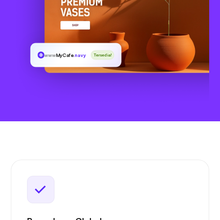
www
MyCafe
.navy
Tersedia!