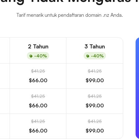
Tarif menarik untuk pendaftaran domain .nz Anda.
2 Tahun
3 Tahun
-40%
-40%
$41.25
$41.25
$66.00
$99.00
$41.25
$41.25
$66.00
$99.00
$41.25
$41.25
$66.00
$99.00