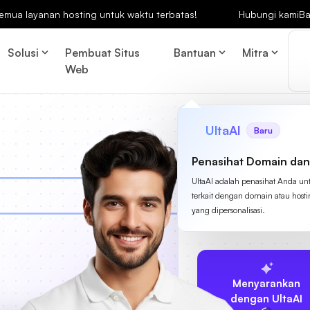
emua layanan hosting untuk waktu terbatas!
Hubungi kami
Ba
Solusi
Pembuat Situs
Bantuan
Mitra
Web
UltaAI
Baru
Penasihat Domain dan
UltaAI adalah penasihat Anda un
terkait dengan domain atau host
yang dipersonalisasi.
Menyarankan
dengan UltaAI