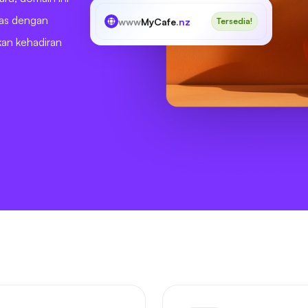
ras dengan
www
MyCafe
.nz
Tersedia!
kan kehadiran