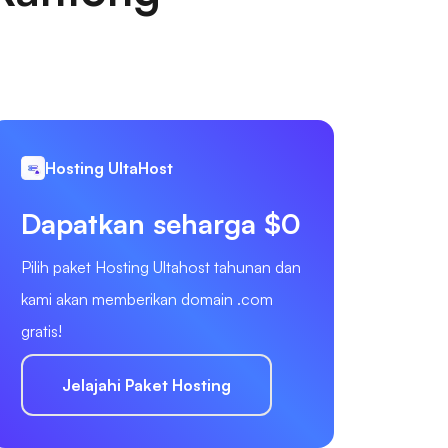
Hosting UltaHost
Dapatkan seharga $0
Pilih paket Hosting Ultahost tahunan dan
kami akan memberikan domain .com
gratis!
Jelajahi Paket Hosting