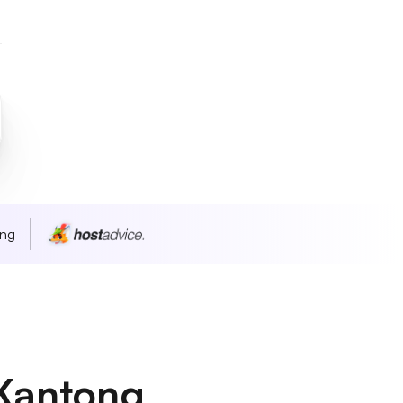
ang
Kantong