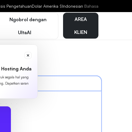
sis Pengetahuan
Dolar Amerika
$
Indonesian
Bahasa
AREA
Ngobrol dengan
KLIEN
UltaAI
 Hosting Anda
tuk segala hal yang
ing. Dapatkan saran