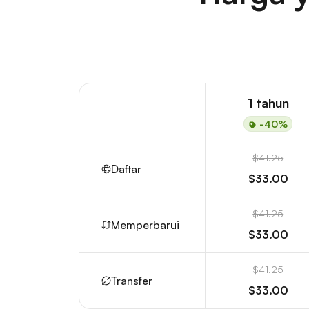
1 tahun
-40%
$41.25
Daftar
$33.00
$41.25
Memperbarui
$33.00
$41.25
Transfer
$33.00