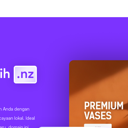
ih
.nz
an Anda dengan
ayaan lokal. Ideal
aru, domain ini