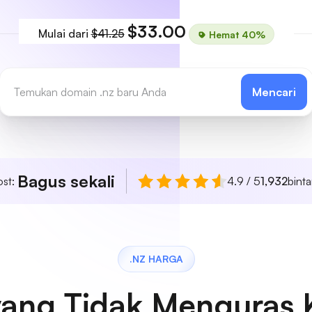
$33.00
Mulai dari
$41.25
Hemat 40%
Mencari
Bagus sekali
ost:
4.9 / 5
1,932
bint
.NZ HARGA
yang Tidak Menguras 