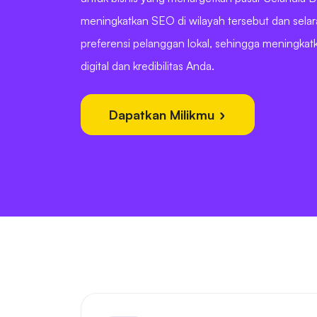
meningkatkan SEO di wilayah tersebut dan sela
preferensi pelanggan lokal, sehingga meningkat
digital dan kredibilitas Anda.
Dapatkan Milikmu