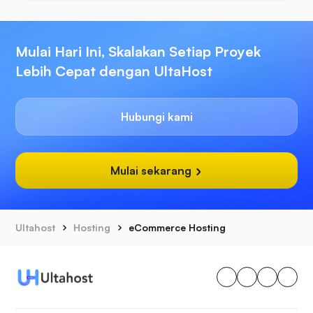
Mulai Hari Ini, Skalakan Setiap Proyek
Lebih Cepat dengan UltaHost
Hubungi kami
Mulai sekarang
Ultahost
Hosting
eCommerce Hosting