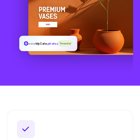
www
MyCafe
.photos
Tersedia!