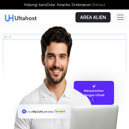
Hubungi kami
Dolar Amerika
$
Indonesian
Bahasa
AREA KLIEN
Menyarankan
dengan UltaAI
www
MyCafe
.photos
Tersedia!