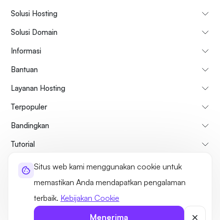
Solusi Hosting
Solusi Domain
Informasi
Bantuan
Layanan Hosting
Terpopuler
Bandingkan
Tutorial
Situs web kami menggunakan cookie untuk
Tentang kami
Kebijakan Pembatalan & Pengembalian Dana
memastikan Anda mendapatkan pengalaman
Syarat dan ketentuan
Kebijakan pribadi
Hukum
Sitemap
terbaik.
Kebijakan Cookie
©2026 UltaHost - Seluruh hak cipta
Menerima