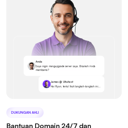
Anda
Saya ingin mengupgrade server saya. Bisakah Anda
membantu?
James @ Ultahost
Hai Ryan, tentu! Ikuti langkah-langkah ini...
DUKUNGAN AHLI
Bantuan Domain 24/7 dan