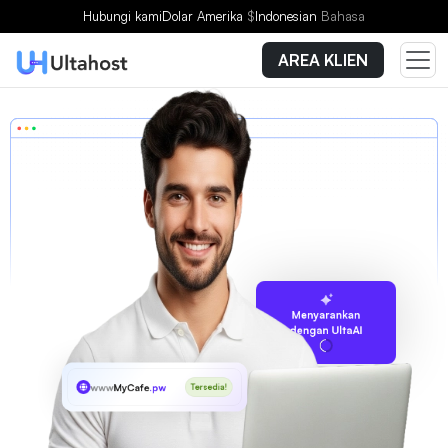
Hubungi kami
Dolar Amerika
$
Indonesian
Bahasa
AREA KLIEN
Menyarankan
dengan UltaAI
www
MyCafe
.pw
Tersedia!