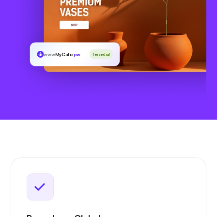
www
MyCafe
.pw
Tersedia!