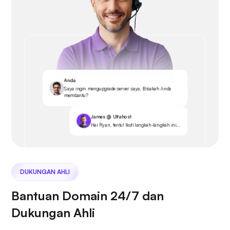
Anda
Saya ingin mengupgrade server saya. Bisakah Anda
membantu?
James @ Ultahost
Hai Ryan, tentu! Ikuti langkah-langkah ini...
DUKUNGAN AHLI
Bantuan Domain 24/7 dan
Dukungan Ahli