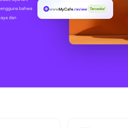
 pengguna bahwa
www
MyCafe
.review
Tersedia!
caya dan