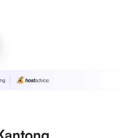
ang
Kantong