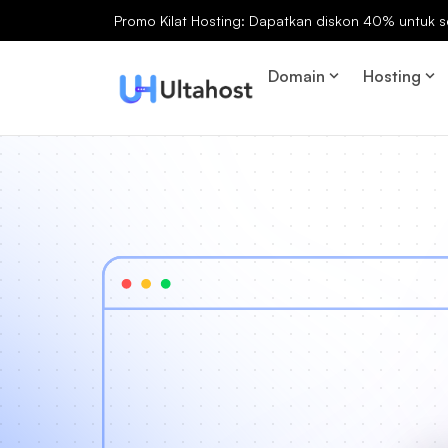
Promo Kilat Hosting: Dapatkan diskon 40% untuk s
Domain
Hosting