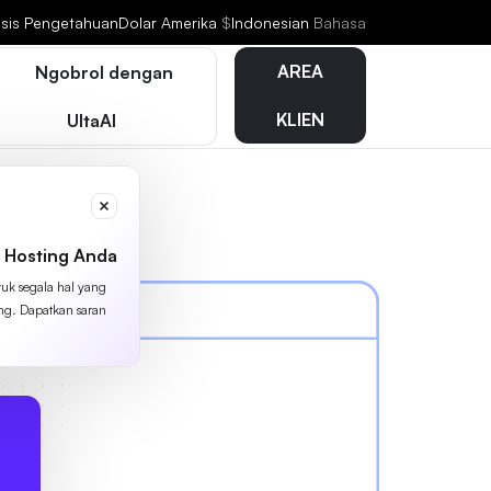
sis Pengetahuan
Dolar Amerika
$
Indonesian
Bahasa
AREA
Ngobrol dengan
KLIEN
UltaAI
 Hosting Anda
tuk segala hal yang
ing. Dapatkan saran