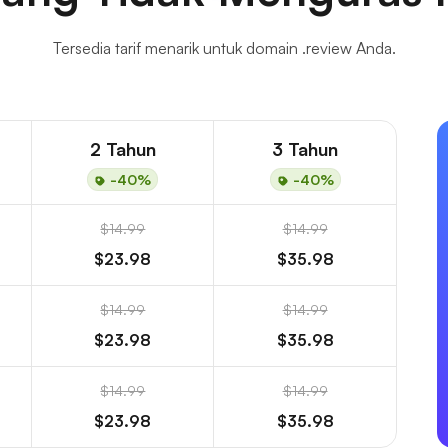
Tersedia tarif menarik untuk domain .review Anda.
2 Tahun
3 Tahun
-40%
-40%
$14.99
$14.99
$23.98
$35.98
$14.99
$14.99
$23.98
$35.98
$14.99
$14.99
$23.98
$35.98