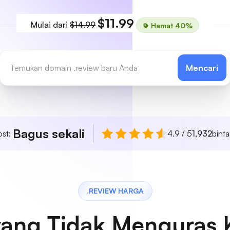
$11.99
Mulai dari
$14.99
Hemat 40%
Mencari
Bagus sekali
ost:
4.9 / 5
1,932
bint
.REVIEW HARGA
yang Tidak Menguras 