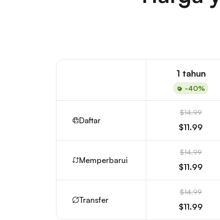
1 tahun
-40%
$14.99
Daftar
$11.99
$14.99
Memperbarui
$11.99
$14.99
Transfer
$11.99