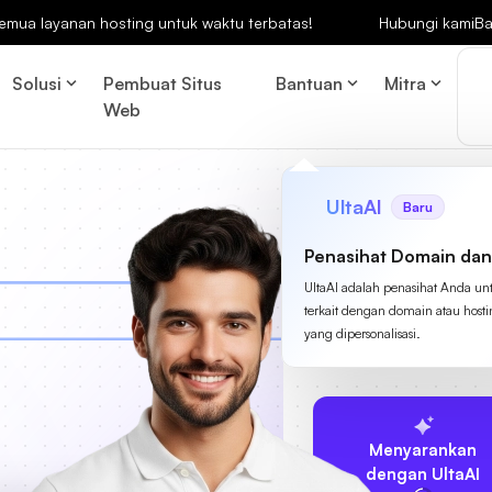
emua layanan hosting untuk waktu terbatas!
Hubungi kami
Ba
Solusi
Pembuat Situs
Bantuan
Mitra
Web
UltaAI
Baru
Penasihat Domain dan
UltaAI adalah penasihat Anda un
terkait dengan domain atau host
yang dipersonalisasi.
Menyarankan
dengan UltaAI