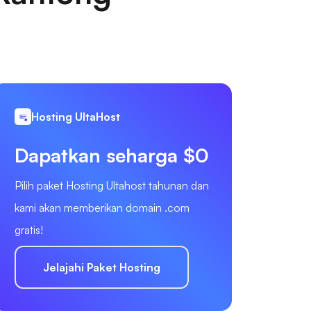
Hosting UltaHost
Dapatkan seharga $0
Pilih paket Hosting Ultahost tahunan dan
kami akan memberikan domain .com
gratis!
Jelajahi Paket Hosting