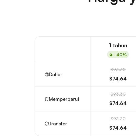
1 tahun
-40%
$93.30
Daftar
$74.64
$93.30
Memperbarui
$74.64
$93.30
Transfer
$74.64