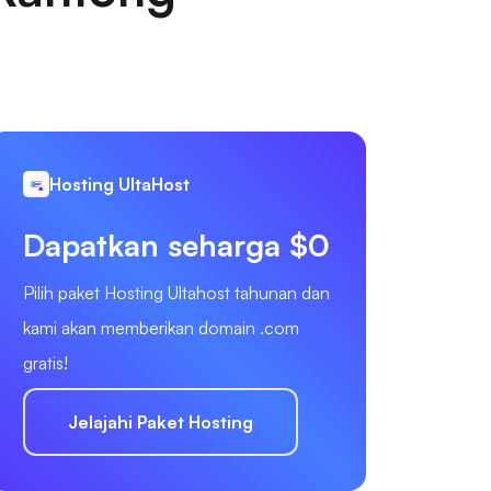
Hosting UltaHost
Dapatkan seharga $0
Pilih paket Hosting Ultahost tahunan dan
kami akan memberikan domain .com
gratis!
Jelajahi Paket Hosting