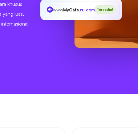
cara khusus
www
MyCafe
.ru.com
Tersedia!
a yang luas,
internasional.