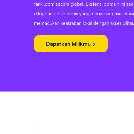
tarik .com secara global. Ekstensi domain ini se
ditujukan untuk bisnis yang menyasar pasar Rusi
memadukan keakraban lokal dengan aksesibilitas 
Dapatkan Milikmu