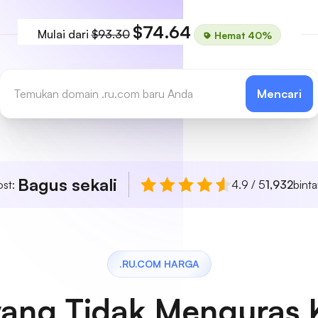
$74.64
Mulai dari
$93.30
Hemat 40%
Mencari
Bagus sekali
ost:
4.9 / 5
1,932
bint
.RU.COM HARGA
yang Tidak Menguras 