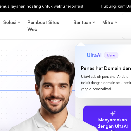
emua layanan hosting untuk waktu terbatas!
Hubungi kami
Ba
Solusi
Pembuat Situs
Bantuan
Mitra
Web
UltaAI
Baru
Penasihat Domain dan
UltaAI adalah penasihat Anda un
terkait dengan domain atau host
yang dipersonalisasi.
Menyarankan
dengan UltaAI