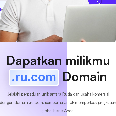
www
MyCafe
.ru.com
Tersedia!
Dapatkan milikmu
.ru.com
Domain
Jelajahi perpaduan unik antara Rusia dan usaha komersial
dengan domain .ru.com, sempurna untuk memperluas jangkaua
global bisnis Anda.