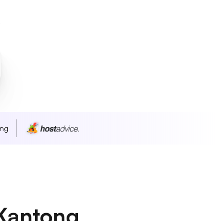
ang
Kantong