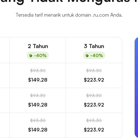
Tersedia tarif menarik untuk domain .ru.com Anda.
2 Tahun
3 Tahun
-40%
-40%
$93.30
$93.30
$149.28
$223.92
$93.30
$93.30
$149.28
$223.92
$93.30
$93.30
$149.28
$223.92