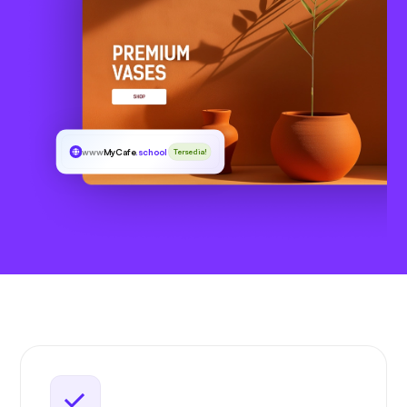
www
MyCafe
.school
Tersedia!