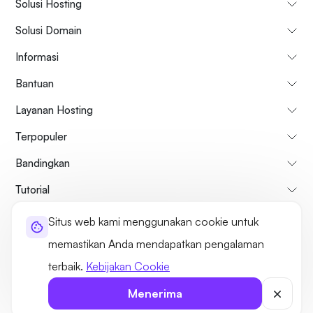
Solusi Hosting
Solusi Domain
Informasi
Bantuan
Layanan Hosting
Terpopuler
Bandingkan
Tutorial
Situs web kami menggunakan cookie untuk
Tentang kami
Kebijakan Pembatalan & Pengembalian Dana
memastikan Anda mendapatkan pengalaman
Syarat dan ketentuan
Kebijakan pribadi
Hukum
Sitemap
terbaik.
Kebijakan Cookie
©2026 UltaHost - Seluruh hak cipta
Menerima