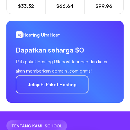
$33.32
$66.64
$99.96
Hosting UltaHost
Dapatkan seharga $0
Pilih paket Hosting Ultahost tahunan dan kami
akan memberikan domain .com gratis!
Jelajahi Paket Hosting
TENTANG KAMI .SCHOOL