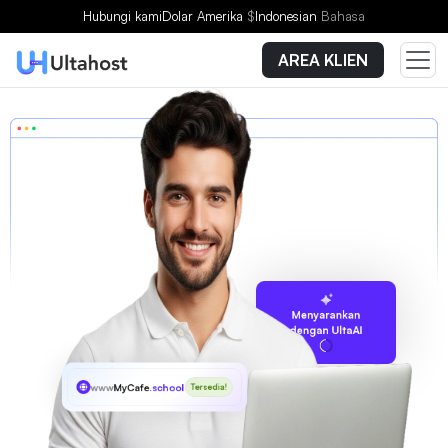
Hubungi kami
Dolar Amerika
$
Indonesian
Bahasa
AREA KLIEN
Menyarankan
dengan UltaAI
www
MyCafe
.school
Tersedia!