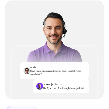
Anda
Saya ingin mengupgrade server saya. Bisakah Anda
membantu?
James @ Ultahost
Hai Ryan, tentu! Ikuti langkah-langkah ini...