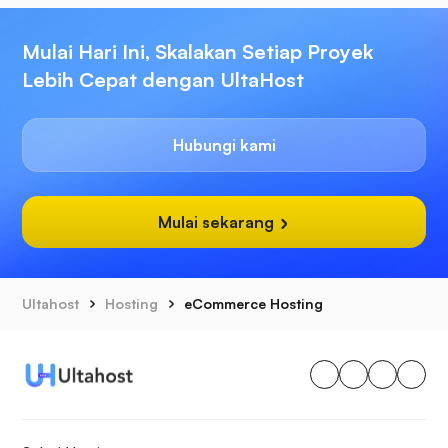
Mulai Hari Ini, Skalakan Setiap Proyek
Lebih Cepat dengan UltaHost
Hubungi kami
Mulai sekarang
Ultahost
Hosting
eCommerce Hosting